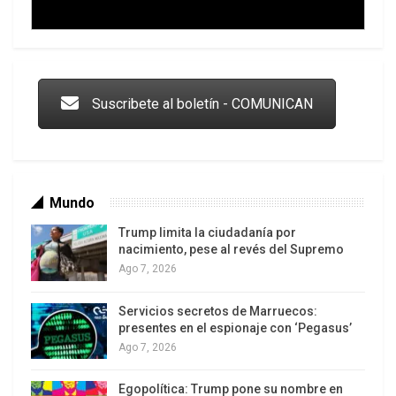
Trump y las drogas: la viga en los propios ojos
Suscribete al boletín - COMUNICAN
Mundo
Trump limita la ciudadanía por
nacimiento, pese al revés del Supremo
Ago 7, 2026
Servicios secretos de Marruecos:
Los latinos le van dando la espalda a Trump
presentes en el espionaje con ‘Pegasus’
Ago 7, 2026
Egopolítica: Trump pone su nombre en