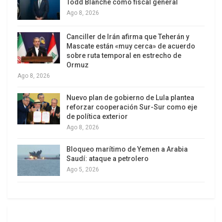
Todd Blanche como fiscal general
justicia en Colombia cuando ellos tienen un
Ago 8, 2026
presidente convicto?”, cuestionó.
Canciller de Irán afirma que Teherán y
Mascate están «muy cerca» de acuerdo
Consideró además que la nación norteamericana
sobre ruta temporal en estrecho de
estimula la no persecución a los poderosos.
Ormuz
Ago 8, 2026
“No puede un país decirle a otro que lo que su juez
hizo fue injusto y por consiguiente va a estar
Nuevo plan de gobierno de Lula plantea
reforzar cooperación Sur-Sur como eje
sujeto a sanciones”, remarcó.
de política exterior
Ago 8, 2026
Bloqueo marítimo de Yemen a Arabia
Saudí: ataque a petrolero
Ago 5, 2026