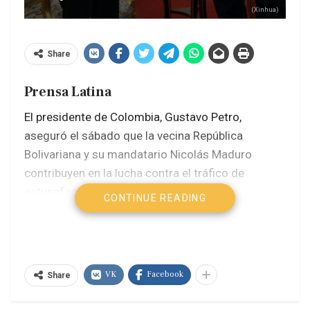
(Xinhua)
Share
Prensa Latina
El presidente de Colombia, Gustavo Petro,
aseguró el sábado que la vecina República
Bolivariana y su mandatario Nicolás Maduro
contribuyen en la lucha contra el tráfico de
estupefacientes.
CONTINUE READING
“No estoy de acuerdo que se derrame sangre
latinoamericana por imposición. Venezuela y
[Nicolás] Maduro nos han ayudado a derrotar el
VK
Facebook
Share
narcotráfico en la frontera con decisión”, escribió
el jefe de Estado neogranadino en su cuenta de la