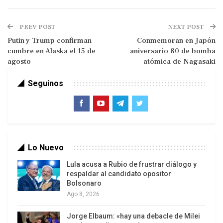
red social X.
El mensaje del mandatario ocurre pocas horas
PREV POST
NEXT POST
después de un pronunciamiento del gobierno de
Putin y Trump confirman
Conmemoran en Japón
cumbre en Alaska el 15 de
aniversario 80 de bomba
Estados Unidos que pretende vincular al
agosto
atómica de Nagasaki
gobernante venezolano con carteles de droga.
Seguinos
En respuesta, el canciller de Venezuela, Yván Gil,
calificó el ofrecimiento de una recompensa por
Maduro como “un show” y “un chiste”, además de
“una desesperada distracción de sus propias
miserias”.
Lo Nuevo
Mientras nosotros desmontamos las tramas
Lula acusa a Rubio de frustrar diálogo y
respaldar al candidato opositor
terroristas que se orquestan desde su país, esta
Bolsonaro
señora sale con un circo mediático para
Ago 8, 2026
complacer a la ultraderecha derrotada de
Jorge Elbaum: «hay una debacle de Milei
Venezuela”, expresó el jefe de la diplomacia