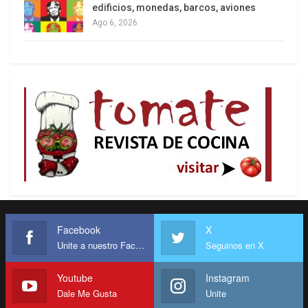
edificios, monedas, barcos, aviones
Ago 6, 2026
Facebook
X
Unite a nuestro Facebook
Seguinos en X
Youtube
Instagram
Dale Me Gusta
Unite