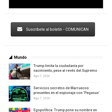
Trump y las drogas: la viga en los propios ojos
Suscribete al boletín - COMUNICAN
Mundo
Trump limita la ciudadanía por
nacimiento, pese al revés del Supremo
Ago 7, 2026
Servicios secretos de Marruecos:
Los latinos le van dando la espalda a Trump
presentes en el espionaje con ‘Pegasus’
Ago 7, 2026
Egopolítica: Trump pone su nombre en