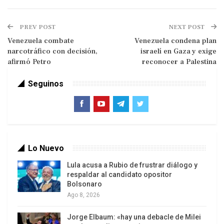
Japón, Shigeru Ishiba.
A las 11:02 de la mañana, la hora exacta en que la
PREV POST
NEXT POST
bomba de plutonio explotó sobre Nagasaki,
Venezuela combate
Venezuela condena plan
narcotráfico con decisión,
israelí en Gaza y exige
guardaron un minuto de silencio, mientras sonaba
afirmó Petro
reconocer a Palestina
una campana.
Seguinos
Tras el discurso de Suzuki, cuyos padres
sobrevivieron al ataque, se liberaron docenas de
palomas, un símbolo de la paz.
Según el alcalde, los recuerdos de la ciudad sobre
Lo Nuevo
el bombardeo son un patrimonio común y deben
transmitirse de generación en generación dentro
Lula acusa a Rubio de frustrar diálogo y
respaldar al candidato opositor
y fuera de Japón.
Bolsonaro
Ago 8, 2026
La crisis existencial de la humanidad se ha vuelto
inminente para todos y cada uno de los que
Jorge Elbaum: «hay una debacle de Milei