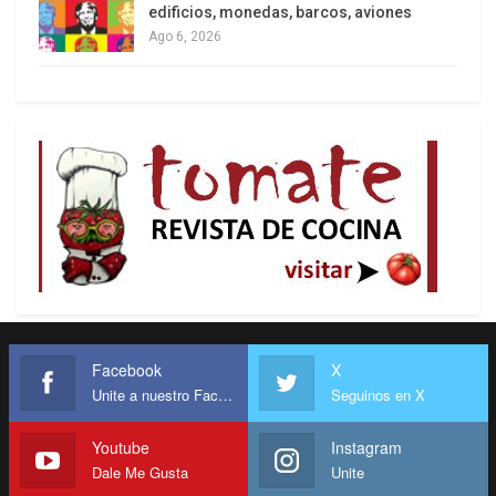
edificios, monedas, barcos, aviones
Ago 6, 2026
Facebook
X
Unite a nuestro Facebook
Seguinos en X
Youtube
Instagram
Dale Me Gusta
Unite