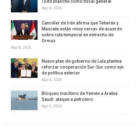
Todd Blanche como fiscal general
sus recuerdos alerten al mundo sobre el peligro
Ago 8, 2026
de las armas nucleares.
Canciller de Irán afirma que Teherán y
Mascate están «muy cerca» de acuerdo
sobre ruta temporal en estrecho de
Ormuz
Ago 8, 2026
Nuevo plan de gobierno de Lula plantea
reforzar cooperación Sur-Sur como eje
de política exterior
Ago 8, 2026
Bloqueo marítimo de Yemen a Arabia
Saudí: ataque a petrolero
Ago 5, 2026