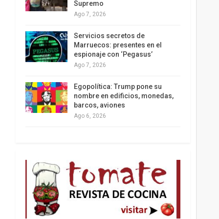
Supremo
Ago 7, 2026
Los latinos le van dando la espalda a Trump
Servicios secretos de
Marruecos: presentes en el
espionaje con ‘Pegasus’
Ago 7, 2026
Egopolítica: Trump pone su
nombre en edificios, monedas,
barcos, aviones
Ago 6, 2026