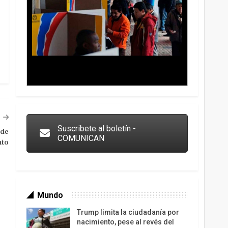
Trump y las drogas: la viga en los propios ojos
Suscribete al boletín -
 de
COMUNICAN
nto
Mundo
Trump limita la ciudadanía por
nacimiento, pese al revés del