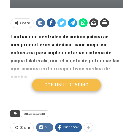
Share
Los bancos centrales de ambos países se
comprometieron a dedicar «sus mejores
esfuerzos para implementar un sistema de
pagos bilateral», con el objeto de potenciar las
operaciones en los respectivos medios de
cambio.
CONTINUE READING
Telesur
El Banco Central del Uruguay (BCU) y el Banco
Central de la República Argentina (BCRA) firmaron
America Latina
una carta de intención para avanzar en un sistema
bilateral de pagos en moneda local, entre ambos
VK
Facebook
Share