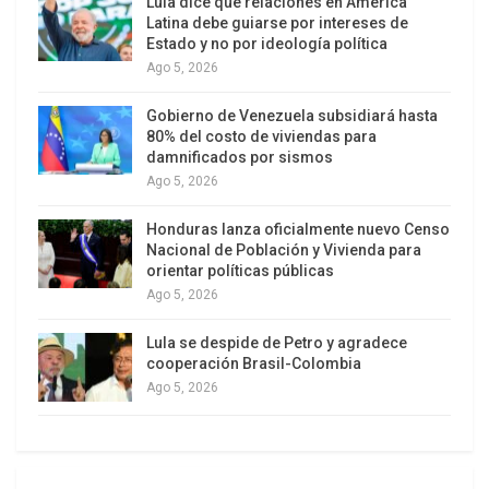
Lula dice que relaciones en América
Latina debe guiarse por intereses de
Recientemente, el vicepresidente uruguayo, Danilo
Estado y no por ideología política
Ago 5, 2026
Astori, manifestó que su Gobierno dispuesto a
operar en “monedas locales”, tanto en bienes
Gobierno de Venezuela subsidiará hasta
como en servicios, con el objetivo de buscar
80% del costo de viviendas para
damnificados por sismos
atraer al turismo.
Ago 5, 2026
Montevideo está especialmente interesado en
Honduras lanza oficialmente nuevo Censo
atraer el turismo proveniente de Argentina, donde
Nacional de Población y Vivienda para
la administración de Cristina Fernández decidió
orientar políticas públicas
gravar las compras en el exterior con tarjetas de
Ago 5, 2026
crédito emitidas en Argentina a una tasa del 15
Lula se despide de Petro y agradece
por ciento.
cooperación Brasil-Colombia
Ago 5, 2026
Astori recordó que el ingreso de turistas
argentinos al país, durante las pasadas
vacaciones de julio fue un cuatro por ciento