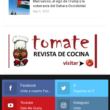
Marruecos, el ego de Trump y la
soberanía del Sahara Occidental
Ago 5, 2026
Facebook
X
Unite a nuestro Facebook
Seguinos en X
Youtube
Instagram
Dale Me Gusta
Unite