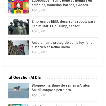
Egopolítica: Trump pone su nombre en
ciudad de Colonia, al oeste de Montevideo.
edificios, monedas, barcos, aviones
Ago 6, 2026
La carta suscrita ,también refleja el compromiso
de ambas instituciones de adoptar las
Empresa de EEUU desarrolla robots para
modificaciones necesarias en los respectivos
uso militar: Eric Trump, asesor
Ago 6, 2026
ordenamientos jurídicos.
Antisionismo protegido por la ley: fallo
El BCU y el BCRA han desarrollado estudios
histórico en Reino Unido
conjuntos con la intención de implantar este
Ago 5, 2026
sistema de pagos bilateral en moneda local, con
la obtención de sustantivos avances, destacó el
presidente del banco emisor uruguayo.
Question Al Día
Detalló además que la medida busca reducir los
costos de transacción en las operaciones de
Bloqueo marítimo de Yemen a Arabia
Saudí: ataque a petrolero
comercio exterior y aumentar la liquidez y
Ago 5, 2026
eficiencia del mercado de cambio peso uruguayo-
peso argentino.