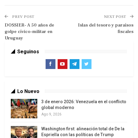
a su capacidad para hacer inversiones esenciales
a largo plazo.
PREV POST
NEXT POST
Estamos trabajando en forma urgente para
DOSSIER- A 50 años de
Islas del tesoro y paraísos
golpe cívico-militar en
fiscales
combatir la pobreza y las desigualdades. Se
Uruguay
calcula que en los últimos tres años unos 120
millones de personas han sido arrojadas a la
Seguinos
pobreza extrema (
https://bit.ly/3Jwtqm2
), y
todavía estamos lejos de alcanzar
(
https://bit.ly/3JtGatw
) los Objetivos de
Desarrollo Sostenible de Naciones Unidas en
2030. Por eso, tenemos que poner a la gente en el
Lo Nuevo
centro de nuestra estrategia para aumentar el
3 de enero 2026: Venezuela en el conflicto
bienestar humano en cada lugar del planeta.
global moderno
Ago 9, 2026
Washington first: alineación total de De la
Espriella con las políticas de Trump