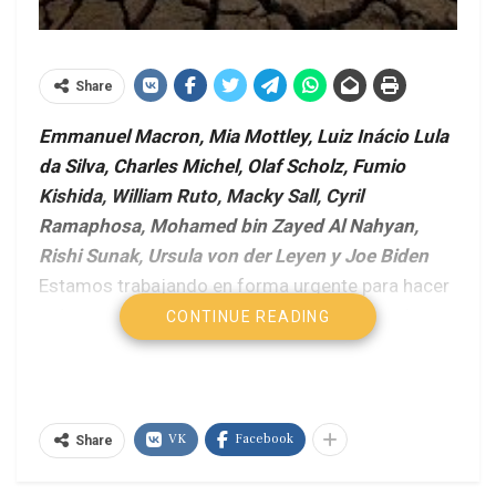
Share
Emmanuel Macron, Mia Mottley, Luiz Inácio Lula
da Silva, Charles Michel, Olaf Scholz, Fumio
Kishida, William Ruto, Macky Sall, Cyril
Ramaphosa, Mohamed bin Zayed Al Nahyan,
Rishi Sunak, Ursula von der Leyen y Joe Biden
Estamos trabajando en forma urgente para hacer
más por la gente y por el planeta. Una serie de
CONTINUE READING
perturbaciones simultáneas ha tensionado la
capacidad de los países para enfrentar el hambre,
la pobreza y la desigualdad, crear resiliencia e
invertir en su futuro. La vulnerabilidad financiera
VK
Facebook
Share
de los países de ingresos bajos y medios pone
serios obstáculos a su recuperación económica y