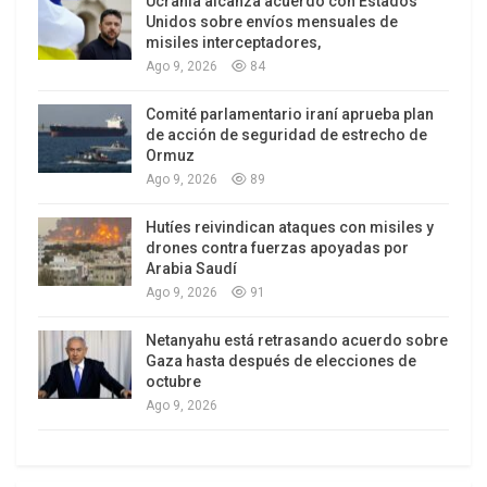
Ucrania alcanza acuerdo con Estados
(
https://bit.ly/3CNFT0V
) sobre el cambio
Unidos sobre envíos mensuales de
climático ofrecen a esta generación una
misiles interceptadores,
oportunidad para destrabar una nueva era de
Ago 9, 2026
84
crecimiento económico sostenible en todo el
Comité parlamentario iraní aprueba plan
mundo. Creemos que una transición ecológica
de acción de seguridad de estrecho de
justa que no deje a nadie atrás puede ser una
Ormuz
Ago 9, 2026
89
poderosa fuerza para aliviar la pobreza y sostener
un desarrollo inclusivo y sostenible. Para que
Hutíes reivindican ataques con misiles y
todos los países puedan aprovechar esta
drones contra fuerzas apoyadas por
Arabia Saudí
oportunidad, se necesitan inversiones a largo
Ago 9, 2026
91
plazo en cada lugar. Y tomando como inspiración
el histórico marco mundial Kunming-Montreal de
Netanyahu está retrasando acuerdo sobre
la diversidad biológica (
https://bit.ly/3Jqd1PN
),
Gaza hasta después de elecciones de
octubre
también necesitamos nuevos modelos
Ago 9, 2026
económicos que reconozcan el inmenso valor de
la naturaleza para la humanidad.