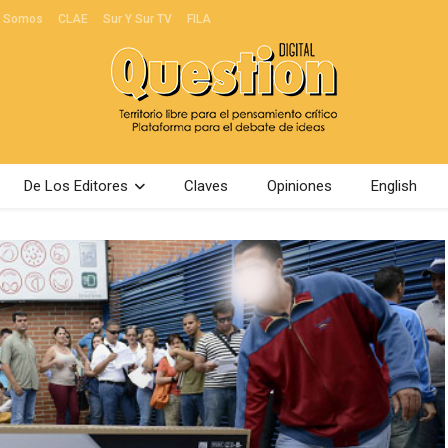
s Somos
CLAE
Sur Y Sur TV
FILA
De Los Editores
Claves
Opiniones
English