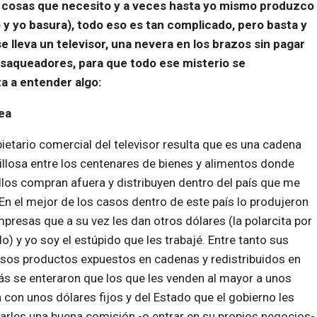
as cosas que necesito y a veces hasta yo mismo produzco
o y yo basura), todo eso es tan complicado, pero basta y
e lleva un televisor, una nevera en los brazos sin pagar
 saqueadores, para que todo ese misterio se
a a entender algo:
ea
pietario comercial del televisor resulta que es una cadena
llosa entre los centenares de bienes y alimentos donde
llos compran afuera y distribuyen dentro del país que me
 En el mejor de los casos dentro de este país lo produjeron
presas que a su vez les dan otros dólares (la polarcita por
o) y yo soy el estúpido que les trabajé. Entre tanto sus
sos productos expuestos en cadenas y redistribuidos en
ás se enteraron que los que les venden al mayor a unos
 con unos dólares fijos y del Estado que el gobierno les
arles una buena comisión -o entrar en su propios negocios-