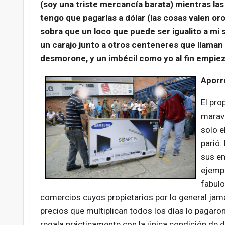
(soy una triste mercancía barata) mientras l
tengo que pagarlas a dólar (las cosas valen or
sobra que un loco que puede ser igualito a mi s
un carajo junto a otros centeneres que llaman
desmorone, y un imbécil como yo al fin empiez
Aporr
El pro
maravi
solo e
parió.
sus em
ejempl
fabulo
comercios cuyos propietarios por lo general jam
precios que multiplican todos los días lo pagaron
regala prácticamente con la única condición de d