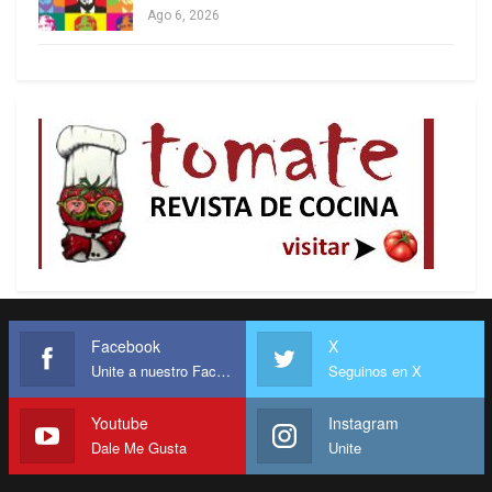
sicótica.
Ago 6, 2026
Facebook
X
Unite a nuestro Facebook
Seguinos en X
Youtube
Instagram
Dale Me Gusta
Unite