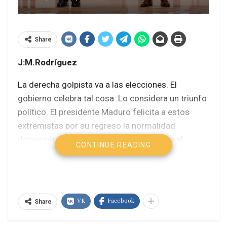
Share
J:M.Rodríguez
La derecha golpista va a las elecciones. El
gobierno celebra tal cosa. Lo considera un triunfo
político. El presidente Maduro felicita a estos
extremistas por su regreso la normalidad
democrática y el ministro que representa al
CONTINUE READING
gobierno en el diálogo con esta banda
delincuencial, manifestó que su participación en
las próximas elecciones da un gran
reconocimiento a todas las garantías electorales
VK
Facebook
Share
que están consagradas en la Constitución… ¡Vaya
pal´ carajo!