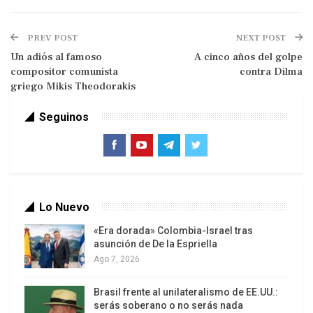
Esta absurdidad es lo que llaman “realpolítik”, es
PREV POST
NEXT POST
decir la política pragmática. No hay mejor manera
Un adiós al famoso
A cinco años del golpe
de explicar tal cosa que repitiendo lo que escribió
compositor comunista
contra Dilma
el intelectual revolucionario Pedro Duno, cuando
griego Mikis Theodorakis
en 1989 nos hablaba sobre el qué hacer político
de Alfredo Maneiro, nos decía entonces: aquellos
Seguinos
trazos determinados por las circunstancias nunca
tenían el depravado y
Lo Nuevo
«Era dorada» Colombia-Israel tras
asunción de De la Espriella
Ago 7, 2026
destructor rostro del oportunismo, de ninguno y
Brasil frente al unilateralismo de EE.UU.:
menos todavía de este que hoy se ha dado en
serás soberano o no serás nada