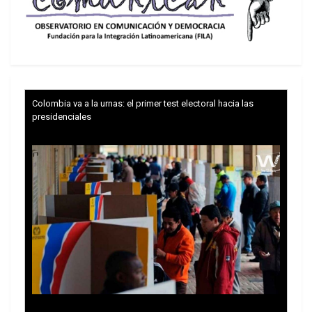
Colombia va a la urnas: el primer test electoral hacia las
presidenciales
Los agentes desalojan al público asistente a la
celebración de Trump en el National Mal
“Hoy nuestro país está ganando de nuevo y como
nunca antes. Estados Unidos volvió y queremos
mantenerlo grande. Lo haremos con la aprobación
de la Ley
Save America
para que todos los
votantes deban mostrar una identificación. Todos
deben proporcionar una pequeña cosa llamada