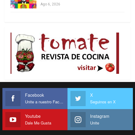
Ago 6, 2026
su último Discurso sobre el Estado de la Unión (o
a un programa de variedades, según se mire),
llamó al escenario a la tripulación del
Artemis
, a
un veterano de la guerra de Vietnam, un
combatiente del Día D de 107 años y un
superviviente de Pearl Harbor y otro de Iwo Jima,
que fueron recibidos con cantos de “¡U.S.A,
U.S.A!”.
“El sueño americano ha vuelto”, sentenció Trump.
“lo mejor está por venir”. “Es el amanecer de la
edad dorada de Estados Unidos y, en este 4 de
Facebook
X
Unite a nuestro Facebook
Seguinos en X
julio, declaramos —tal como lo hicieron hace dos
siglos y medio— que, por nuestro país, por
Youtube
Instagram
nuestros hijos y por la causa de la libertad,
Dale Me Gusta
Unite
llevaremos a nuestra nación a nuevos niveles, a