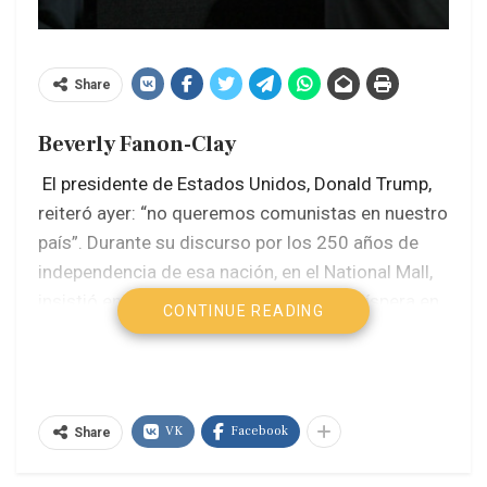
Share
Beverly Fanon-Clay
El presidente de Estados Unidos, Donald Trump,
reiteró ayer: “no queremos comunistas en nuestro
país”. Durante su discurso por los 250 años de
independencia de esa nación, en el National Mall,
insistió en los comentarios que hizo la víspera en
CONTINUE READING
el acto celebrado en el Monte Rushmond, donde
aseguró que “radicales y extremistas” amenazan
la identidad nacional. El mandatario condenó el
“resurgimiento de la amenaza comunista” en
VK
Facebook
Share
Estados Unidos.