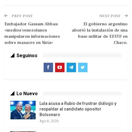
Eba Khattar – SANA
PREV POST
NEXT POST
El Presidente de Siria, Bashar al-Assad, dijo que
Embajador Gassam Abbas:
El gobierno argentino
las criticas circunstancias que atraviesa Siria
«medios venezolanos
abortó la instalación de una
exigen de nosotros mayor audacia, solidez y
manipularon informaciones
base militar de EEUU en
sentido de responsabilidad.
sobre masacre en Siria»
Chaco.
En su discurso ante el Consejo del Pueblo en
Seguinos
ocasión de su primer periodo legislativo, el
Presidente al-Assad dijo: “rendimos homenaje a
las almas de todos los mártires inocentes civiles
y militares y afirmamos que su sangre no será en
Lo Nuevo
vano”.
Lula acusa a Rubio de frustrar diálogo y
El Presidente al-Assad se dirigió al nuevo
respaldar al candidato opositor
Bolsonaro
Parlamento diciendo: Hoy se inicia el nuevo
Ago 8, 2026
periodo legislativo en una coyuntural etapa cuyo
peligrosidad rebasa todo lo que ha enfrentado