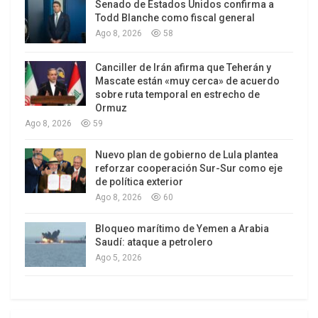
Senado de Estados Unidos confirma a
internacionales. Éste pueblo, que ha pasado con
Todd Blanche como fiscal general
Ago 8, 2026
58
éxito pruebas patrióticas extremamente duras,
tiene el derecho de exigirnos que estemos a la
Canciller de Irán afirma que Teherán y
altura de su conciencia y firmeza en el
Mascate están «muy cerca» de acuerdo
desempeño de nuestra labor”. Al-Assad dijo a los
sobre ruta temporal en estrecho de
Ormuz
miembros del Parlamento que sus misiones
Ago 8, 2026
59
legislativas y supervisoras no podrían ser llevadas
a cabo de la mejor manera sin poseer una visión
Nuevo plan de gobierno de Lula plantea
reforzar cooperación Sur-Sur como eje
de desarrollo clara y para ello se requieren dos
de política exterior
factores: el diálogo constructivo y la
Ago 8, 2026
60
comunicación con los ciudadanos, haciendo
hincapié en que la función de supervisión del
Bloqueo marítimo de Yemen a Arabia
Saudí: ataque a petrolero
Consejo no debe pasar por alto su papel
Ago 5, 2026
participativo junto con el Poder Ejecutivo.
El Sr. Presidente puntualizó que la celebración de