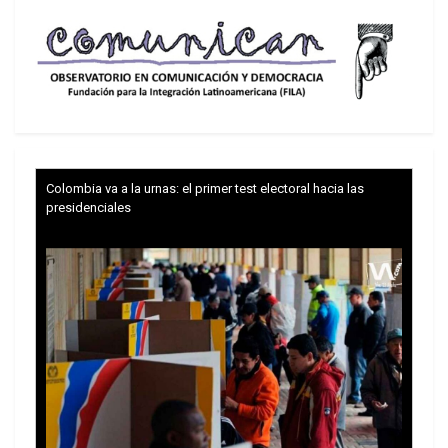
las elecciones parlamentarias en su fecha
prevista constituyó un golpe contra quienes le
desean a Siria encerrarse en sí misma y hundirse
en la sangre de sus hijos y volver a décadas atrás
en el tiempo.
“Luego de año y pico del comienzo de la crisis, se
han aclarado las cosas y caído las máscaras”,
Colombia va a la urnas: el primer test electoral hacia las
dijo.
presidenciales
“El papel internacional respecto de los
acontecimientos ya había sido puesto al desnudo
desde hace décadas, pues el colonialismo
siempre seguirá siendo colonialismo, lo que
cambian son los estilos y las caras; y el papel
regional se ha desenmascarado ha si mismo, ….
Despues de toda la noble sangre derramada,
necesitamos tener mucho juicio y aprender del