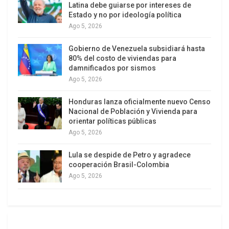
Latina debe guiarse por intereses de
no parece coordinarse con India.
Estado y no por ideología política
Ago 5, 2026
En febrero de 2012, algunos Coranes fueron
Gobierno de Venezuela subsidiará hasta
quemados por soldados estadunidenses, lo que
80% del costo de viviendas para
condujo a violentas protestas públicas en
damnificados por sismos
Afganistán. Luego 16 niños mujeres y hombres
Ago 5, 2026
fueron masacrados por un soldado
Honduras lanza oficialmente nuevo Censo
estadunidense. Estados Unidos se disculpó por
Nacional de Población y Vivienda para
ambos acontecimientos, pero eso a penas calmó
orientar políticas públicas
la tormenta. El 18 de marzo, el presidente Karzai
Ago 5, 2026
denunció a los estadunidenses en Afganistán
Lula se despide de Petro y agradece
como «demonios» involucrados en «actos
cooperación Brasil-Colombia
satánicos». Dijo que Afganistán estaba acosado
Ago 5, 2026
por dos demonios –los talibanes y los
estadunidenses.
El New York Times citó a un diplomático europeo