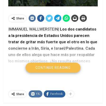
Share
IMMANUEL WALLWERSTEIN|
Los dos candidatos
a la presidencia de Estados Unidos parecen
tratar de gritar más fuerte que el otro en lo que
concierne a Irán, Siria, e Israel/Palestina. Cada
uno de ellos alega que hace más por respaldar
los mismos objetivos. ¿No resulta entonces
extraño que al momento no haya tal contienda
CONTINUE READING
verbal en lo que concierne a Afganistán?
VK
Facebook
Share