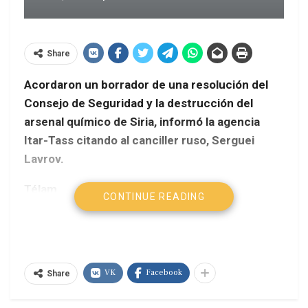
Share
Acordaron un borrador de una resolución del
Consejo de Seguridad y la destrucción del
arsenal químico de Siria, informó la agencia
Itar-Tass citando al canciller ruso, Serguei
Lavrov.
Télam
CONTINUE READING
El ministro de Relaciones Exteriores ruso, Serguei
Lavrov, confirmó en declaraciones a la presna que
Moscú logró un acuerdo con Washington para
VK
Facebook
sacar adelante una resolución sobre la
Share
destrucción del arsenal químico sirio.