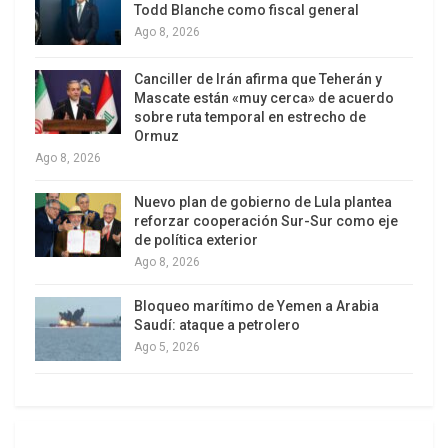
Todd Blanche como fiscal general
Grant, dijo en su cuenta de Twitter que los
Ago 8, 2026
miembros permanentes del máximo órgano de
decisión de la ONU -Estados Unidos, Reino Unido,
Canciller de Irán afirma que Teherán y
Mascate están «muy cerca» de acuerdo
Francia, Rusia y China- acordaron una resolución
sobre ruta temporal en estrecho de
«vinculante» para eliminar el arsenal químico sirio,
Ormuz
informó la agencia de noticias EFE.
Ago 8, 2026
«Cinco permanentes acuerdan borrador de
Nuevo plan de gobierno de Lula plantea
reforzar cooperación Sur-Sur como eje
resolución vinculante y ejecutable del Consejo de
de política exterior
Seguridad para eliminar arsenal de armas
Ago 8, 2026
químicas sirias», indicó Grant. «Presentaremos el
Bloqueo marítimo de Yemen a Arabia
texto al pleno (del Consejo de Seguridad) esta
Saudí: ataque a petrolero
noche», agregó.
Ago 5, 2026
La embajadora estadounidense en Naciones
Unidas, Samantha Power, dijo también en Twitter
que el borrador de resolución sobre Siria