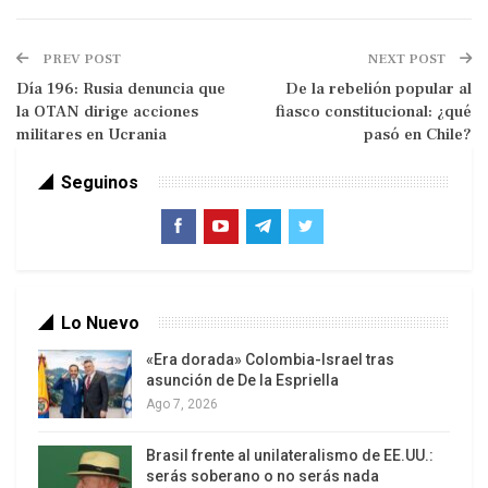
incertidumbres sobre el futuro del Reino Unido de
Gran Bretaña e Irlanda del Norte, divorciada de la
PREV POST
NEXT POST
Unión Europea, que en medio de una grave crisis
Día 196: Rusia denuncia que
De la rebelión popular al
económica y social deberá afrontar el reto de
la OTAN dirige acciones
fiasco constitucional: ¿qué
preservar las cenizas del Imperio británico,
militares en Ucrania
pasó en Chile?
mientras los movimientos republicanos ganan
protagonismo en muchos países de la
Seguinos
Commonwealth y territorios de ultramar
Lo Nuevo
«Era dorada» Colombia-Israel tras
asunción de De la Espriella
Ago 7, 2026
Isabel, Lilibet para los que la querían, celebraba su
Brasil frente al unilateralismo de EE.UU.:
serás soberano o no serás nada
cumpleaños cada 21 de abril; Isabel II, para los