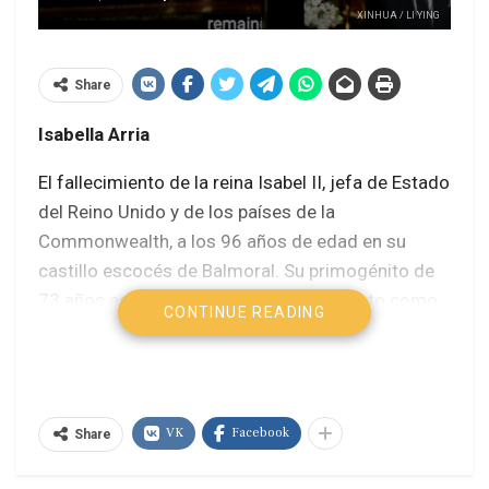
XINHUA / LI YING
Share
Isabella Arria
El fallecimiento de la reina Isabel II, jefa de Estado
del Reino Unido y de los países de la
Commonwealth, a los 96 años de edad en su
castillo escocés de Balmoral. Su primogénito de
73 años asumió de inmediato su mandato como
CONTINUE READING
rey con el nombre de Carlos III, al tiempo que se
inició la Operación Puente de Londres con una
serie de actos que concluirán 10 días después
con su funeral.
VK
Facebook
Share
Así se cierra la era colonial y se abre un tiempo de