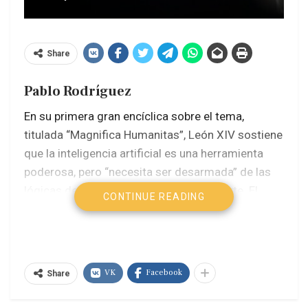
Share
Pablo Rodríguez
En su primera gran encíclica sobre el tema,
titulada “Magnifica Humanitas”, León XIV sostiene
que la inteligencia artificial es una herramienta
poderosa, pero “necesita ser desarmada” de las
lógicas de dominación, exclusión y muerte. El
CONTINUE READING
pontífice advierte que ciertos sistemas
autónomos, especialmente los usados en la
guerra, han avanzado “prácticamente más allá del
alcance humano para gobernarlos”, lo que exige
VK
Facebook
Share
una respuesta política urgente.