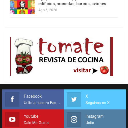
edificios, monedas, barcos, aviones
Ago 6, 2026
Facebook
X
Unite a nuestro Facebook
Seguinos en X
Youtube
Instagram
Dale Me Gusta
Unite