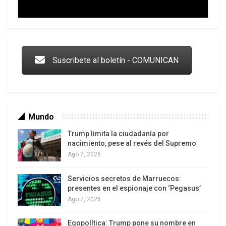
Trump y las drogas: la viga en los propios ojos
Suscribete al boletín - COMUNICAN
Mundo
Trump limita la ciudadanía por
nacimiento, pese al revés del Supremo
Ago 7, 2026
Servicios secretos de Marruecos:
Los latinos le van dando la espalda a Trump
presentes en el espionaje con ‘Pegasus’
Ago 7, 2026
Egopolítica: Trump pone su nombre en