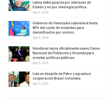
Latina debe guiarse por intereses de
Justo esto último es lo que destaca Ospina en el
Estado y no por ideología política
artículo que escribe tras la muerte del presidente
Ago 5, 2026
Chávez: “qué alto sentido de respeto por los
Gobierno de Venezuela subsidiará hasta
conciudadanos el de un país que aun en medio de
80% del costo de viviendas para
las más borrascosas diferencias de opinión no se
damnificados por sismos
hunde en la violencia sectaria y en el baño de
Ago 5, 2026
sangre que ha caracterizado cíclicamente a
Honduras lanza oficialmente nuevo Censo
algunos de sus vecinos. Venezuela vive hace
Nacional de Población y Vivienda para
quince años, no en la polarización, como afirman
orientar políticas públicas
algunos, sino en la apasionada politización que
Ago 5, 2026
caracteriza los momentos de grandes
Lula se despide de Petro y agradece
transformaciones históricas”.
cooperación Brasil-Colombia
Ago 5, 2026