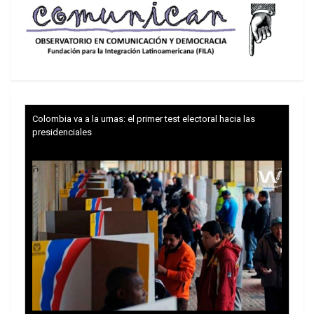
Colombia va a la urnas: el primer test electoral hacia las
presidenciales
Es cierto que, en líneas generales, la permanencia
de Chávez en el poder coincidió con una nueva
aunque breve fase de expansión material del ciclo
de acumulación de capital en Venezuela, pero no
se trató de una simple y afortunada coincidencia,
a despecho de quienes pretenden explicar el
período recurriendo al manido tópico de la
abundancia de petrodólares.
Brevísima digresión: es incalculable el perjuicio