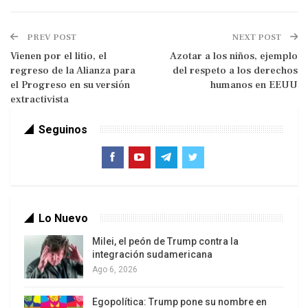
(fundamentalmente orientado al mercado
internacional) y subordinadas a los intereses del
PREV POST
NEXT POST
imperialismo estadounidense.
Vienen por el litio, el
Azotar a los niños, ejemplo
regreso de la Alianza para
del respeto a los derechos
el Progreso en su versión
humanos en EEUU
extractivista
Seguinos
El chavismo irrumpe en escena una vez que aquel
pacto de elites ha entrado en crisis terminal, hacia
Lo Nuevo
finales de los 80 y comienzos de los 90, crisis a
Milei, el peón de Trump contra la
su vez directamente relacionada con el profundo
integración sudamericana
impacto económico y social que tendrá el fin de la
Ago 6, 2026
fase de expansión material del ciclo de
Egopolítica: Trump pone su nombre en
acumulación del siglo petrolero venezolano, como