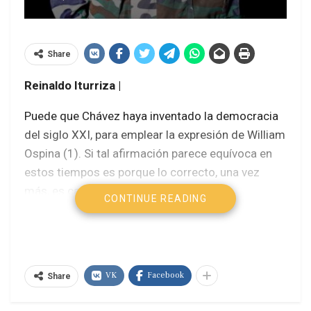
Share
Reinaldo Iturriza |
Puede que Chávez haya inventado la democracia
del siglo XXI, para emplear la expresión de William
Ospina (1). Si tal afirmación parece equívoca en
estos tiempos es porque lo correcto, una vez
más, es caminar a contracorriente.
CONTINUE READING
Forjadas en la lucha contra dictaduras militares,
las fuerzas políticas democráticas del siglo XX
quisieron ser civilistas y representativas.
VK
Facebook
Gobernaron conforme a las reglas establecidas
Share
en un pacto de elites, al servicio del capital