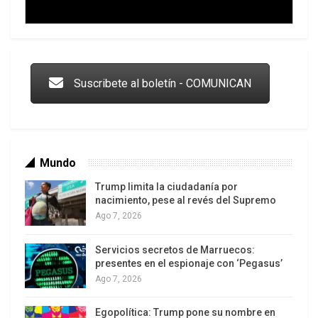
Trump y las drogas: la viga en los propios ojos
Suscribete al boletín - COMUNICAN
Mundo
Trump limita la ciudadanía por
nacimiento, pese al revés del Supremo
Ago 7, 2026
Servicios secretos de Marruecos:
Los latinos le van dando la espalda a Trump
presentes en el espionaje con ‘Pegasus’
Ago 7, 2026
Egopolítica: Trump pone su nombre en