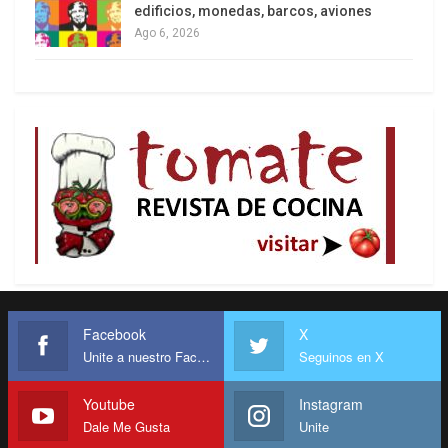
edificios, monedas, barcos, aviones
Ago 6, 2026
Facebook
X
Unite a nuestro Facebook
Seguinos en X
Youtube
Instagram
Dale Me Gusta
Unite