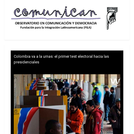
pero ¿cómo financiarla?
La retención de la renta petrolera por parte de los
países exportadores podría haber angostado la
brecha del desarrollo entre el Norte y el Sur. Sin
embargo, la altísima rentabilidad ofrecida por los
bancos del Norte a partir de aquella expansión
Colombia va a la urnas: el primer test electoral hacia las
financiera capturó esa renta, y, por el contrario, los
presidenciales
petro-dólares pasaron a subvencionar el
desarrollo tecnológico del Norte. Una vez más, la
renta de los recursos estratégicos del
subdesarrollo era transferida al Norte
desarrollado. En lugar de reducirse, la brecha se
ensanchó. El capital trasnacional ganó la batalla
por la hegemonía a los movimientos
emancipadores.