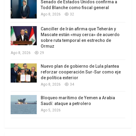
Senado de Estados Unidos confirma a
multiplicó a lo largo de todo el bloque capitalista
Todd Blanche como fiscal general
las plazas financieras manejadas por la banca
Ago 8, 2026
32
estadounidense.
Canciller de Irán afirma que Teherán y
Mascate están «muy cerca» de acuerdo
En medio de la disputa a nivel mundial entre esta
sobre ruta temporal en estrecho de
concentración y tras-nacionalización del capital y
Ormuz
los movimientos emancipadores que se
Ago 8, 2026
29
expandían por amplias zonas del planeta, la OPEP
Nuevo plan de gobierno de Lula plantea
(Organización de Países Exportadores de
reforzar cooperación Sur-Sur como eje
Petróleo, miembros del entonces llamado Tercer
de política exterior
Mundo) dispararon el precio del recurso,
Ago 8, 2026
34
causando un impacto muy negativo en las
Bloqueo marítimo de Yemen a Arabia
economías industriales. Estas se abocaron de
Saudí: ataque a petrolero
inmediato a diseñar un plan de control de daños,
Ago 5, 2026
que, entre otros objetivos, lograra amortiguar la
incidencia del petróleo por cada unidad final de
producción. Se aceleró la revolución tecnológica,