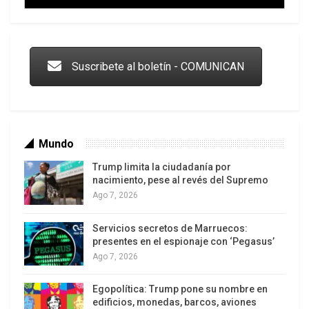
Ucrania y Bielorrusia. En 1945, luego de la
rendición alemana y la entrada del Ejército Rojo a
Trump y las drogas: la viga en los propios ojos
Berlín, el destino de Europa oriental ya había sido
sellado en febrero de ese año en Yalta, entre
Suscribete al boletín - COMUNICAN
Stalin, Roosevelt y Churchill.
Mundo
Trump limita la ciudadanía por
nacimiento, pese al revés del Supremo
Ago 7, 2026
Servicios secretos de Marruecos:
Los latinos le van dando la espalda a Trump
presentes en el espionaje con ‘Pegasus’
Ago 7, 2026
Egopolítica: Trump pone su nombre en
edificios, monedas, barcos, aviones