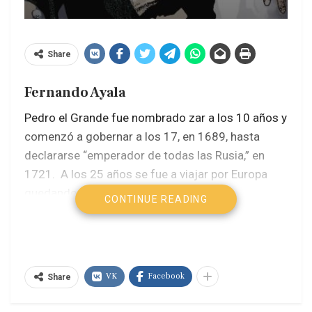
Share
Fernando Ayala
Pedro el Grande fue nombrado zar a los 10 años y
comenzó a gobernar a los 17, en 1689, hasta
declararse “emperador de todas las Rusia,” en
1721. A los 25 años se fue a viajar por Europa
quedando asombrado por su cultura,
CONTINUE READING
refinamiento, desarrollo científico, naval y militar,
permaneciendo meses en Holanda. Decidió que
había que europeizar a Rusia y acercarla a las
grandes capitales. Se enfrentó al imperio sueco
VK
Facebook
Share
para acceder al mar Báltico iniciando en 1703 la
construcción de lo que hoy es San Petersburgo.