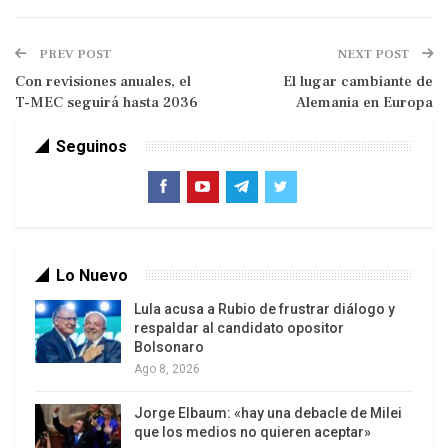
con Europa occidental. Como potencia
PREV POST
NEXT POST
ascendente, Pedro el Grande desafió a los suecos
Con revisiones anuales, el
El lugar cambiante de
que controlaban el norte de Europa derrotándolos
T-MEC seguirá hasta 2036
Alemania en Europa
en la batalla de Poltava en 1709, iniciando la
expansión que ya había integrado a Siberia,
Seguinos
alcanzando el océano Pacífico donde se fundó en
1860 Vladivostok. La dinastía monárquica de más
de 300 años se consolidó como una fuerza
militar y como una de las grandes potencias
Lo Nuevo
europeas generando alianzas temporales o de
largo plazo con los principales países para
Lula acusa a Rubio de frustrar diálogo y
respaldar al candidato opositor
mantener el equilibrio de poder, o detener a
Bolsonaro
Napoleón o apoyar a los grandes imperios.
Ago 8, 2026
Jorge Elbaum: «hay una debacle de Milei
que los medios no quieren aceptar»