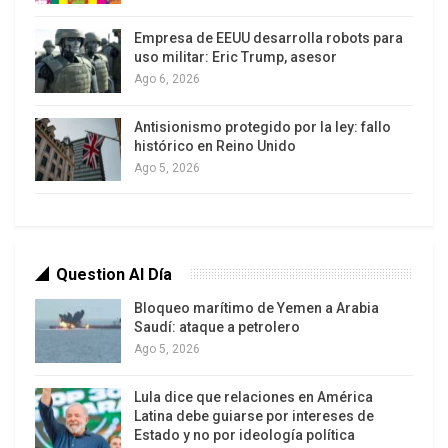
algunos medios adelantan, donde aseguran que el
presidente Hugo Chávez no se encuentra bien de
Empresa de EEUU desarrolla robots para
salud, tiene que ver con el hecho de que el
uso militar: Eric Trump, asesor
Ago 6, 2026
candidato opositor sigue bajando en las
encuestas.
Antisionismo protegido por la ley: fallo
histórico en Reino Unido
«La última encuesta que se refiere a todo el
Ago 5, 2026
proceso, desde junio del 2011, nos da una amplia
diferencia. El contraste entre los bloques era en
aquel momento de 1.9 por ciento, este margen se
ha ido incrementando mes a mes y esa tendencia
Question Al Día
también se refleja en los candidatos. No puede
Bloqueo marítimo de Yemen a Arabia
ocurrir que un 57 por ciento se convierta en un 12
Saudí: ataque a petrolero
por ciento. Estas estadísticas reflejan una
Ago 5, 2026
tendencia y las tendencias no se revierten,
Lula dice que relaciones en América
independientemente de lo que algunos voceros
Latina debe guiarse por intereses de
opositores pretendan poner en el tapete»,
Estado y no por ideología política