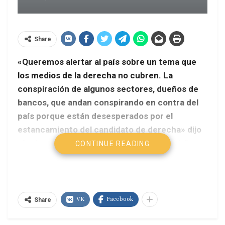
Share
«Queremos alertar al país sobre un tema que
los medios de la derecha no cubren. La
conspiración de algunos sectores, dueños de
bancos, que andan conspirando en contra del
país porque están desesperados por el
estancamiento del candidato de derecha» dijo
el primer vicepresidente del Partido Socialista
CONTINUE READING
Unido de Venezuela (PSUV), Diosdado Cabello,
quien advirtió que responderán a los intentos
desestabilizadores de forma radical.
VK
Facebook
Share
RNV