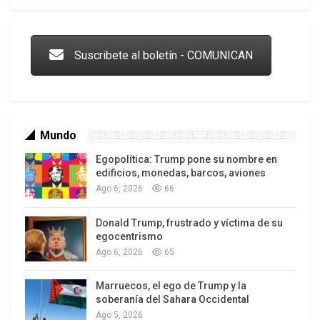
Trump y las drogas: la viga en los propios ojos
Suscribete al boletín - COMUNICAN
Mundo
Egopolítica: Trump pone su nombre en
edificios, monedas, barcos, aviones
Ago 6, 2026
66
Donald Trump, frustrado y víctima de su
Los latinos le van dando la espalda a Trump
egocentrismo
Ago 6, 2026
65
Marruecos, el ego de Trump y la
soberanía del Sahara Occidental
Ago 5, 2026