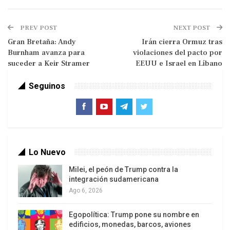
Entre impugnaciones, disputas en los Jurados
Electorales y una creciente polarización política y
PREV POST
NEXT POST
social, el país enfrenta un escenario de
Gran Bretaña: Andy
Irán cierra Ormuz tras
incertidumbre que pone a prueba la legitimidad
Burnham avanza para
violaciones del pacto por
democrática y la estabilidad nacional.
suceder a Keir Stramer
EEUU e Israel en Líbano
Las actas del extranjero contra el
Seguinos
clamor del Perú profundo
Lo Nuevo
Milei, el peón de Trump contra la
integración sudamericana
Ago 6, 2026
Egopolítica: Trump pone su nombre en
El Perú vuelve a fracturarse. Una semana después
edificios, monedas, barcos, aviones