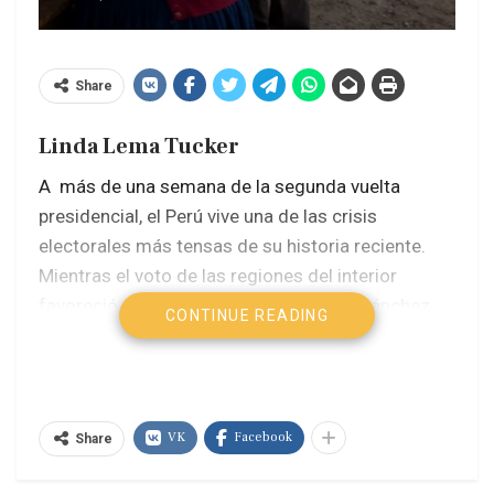
Share
Linda Lema Tucker
A más de una semana de la segunda vuelta
presidencial, el Perú vive una de las crisis
electorales más tensas de su historia reciente.
Mientras el voto de las regiones del interior
favoreció mayoritariamente a Roberto Sánchez,
CONTINUE READING
las actas del extranjero han modificado el
resultado, generando acusaciones de
judicialización del proceso y de desconocimiento
de la voluntad expresada en el llamado “Perú
VK
Facebook
Share
profundo”.