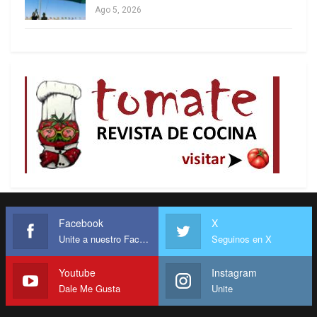
Ago 5, 2026
se desborda, el Perú se encamina hacia una
guerra civil que podría manchar de sangre nuestra
historia reciente.
*Columnista de Otra Mirada
Facebook
X
Unite a nuestro Facebook
Seguinos en X
Youtube
Instagram
Dale Me Gusta
Unite