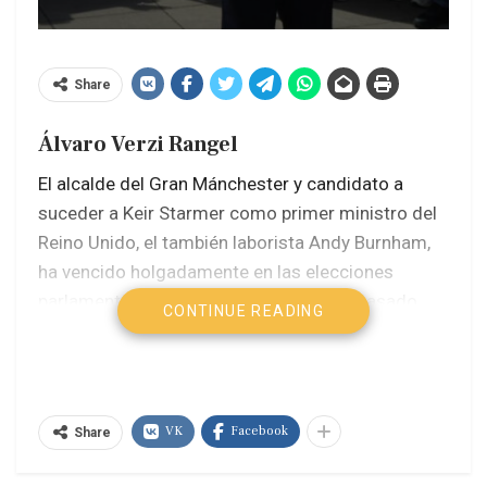
Share
Álvaro Verzi Rangel
El alcalde del Gran Mánchester y candidato a
suceder a Keir Starmer como primer ministro del
Reino Unido, el también laborista Andy Burnham,
ha vencido holgadamente en las elecciones
parlamentarias parciales celebradas el pasado
CONTINUE READING
jueves y ha logrado hacerse con el escaño por la
circunscripción de Makerfield, lo que le
permitirá disputar la jefatura del Gobierno al
actual inquilino del número 10 de Downing Street.
VK
Facebook
Share
Burnham, alcalde del Gran Mánchester y apodado