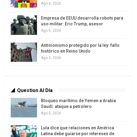
popularidad de cualquier líder británico. Pero la
Ago 6, 2026
pregunta ​clave es cuándo y cómo ⁠lo hará
Empresa de EEUU desarrolla robots para
Burnham.
uso militar: Eric Trump, asesor
Ago 6, 2026
Antisionismo protegido por la ley: fallo
histórico en Reino Unido
Ago 5, 2026
En su discurso de victoria, Burnham afirmó que el
Question Al Día
‌resultado podría suponer un «punto de inflexión»
Bloqueo marítimo de Yemen a Arabia
para la política británica y señaló a su partido ⁠que
Saudí: ataque a petrolero
esta era la última oportunidad para cambiar de
Ago 5, 2026
rumbo.
«Debemos escucharlo, ⁠debemos actuar en
consecuencia y debemos hacerlo bien», dijo. «No
Lula dice que relaciones en América
Latina debe guiarse por intereses de
habrá una segunda oportunidad».