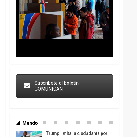
Trump y las drogas: la viga en los propios ojos
Suscribete al boletín -
COMUNICAN
Mundo
Trump limita la ciudadanía por