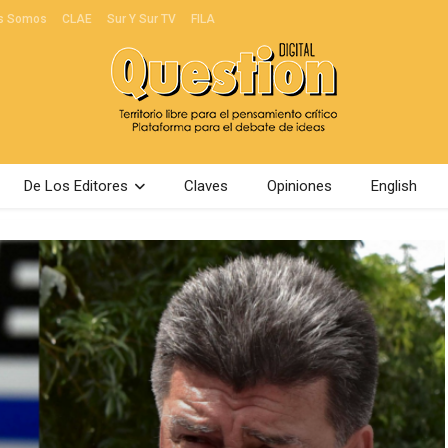
s Somos
CLAE
Sur Y Sur TV
FILA
De Los Editores
Claves
Opiniones
English