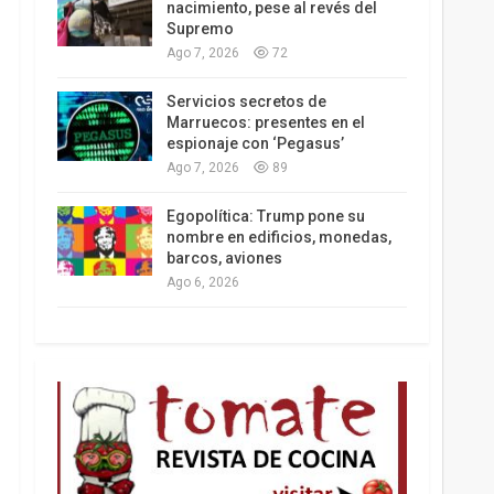
nacimiento, pese al revés del
Supremo
Ago 7, 2026
72
Los latinos le van dando la espalda a Trump
Servicios secretos de
Marruecos: presentes en el
espionaje con ‘Pegasus’
Ago 7, 2026
89
Egopolítica: Trump pone su
nombre en edificios, monedas,
barcos, aviones
Ago 6, 2026