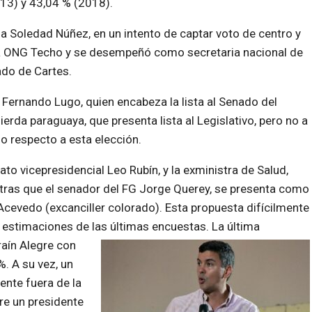
013) y 43,04 % (2018).
 a Soledad Núñez, en un intento de captar voto de centro y
la ONG Techo y se desempeñó como secretaria nacional de
ado de Cartes.
 Fernando Lugo, quien encabeza la lista al Senado del
erda paraguaya, que presenta lista al Legislativo, pero no a
o respecto a esta elección.
ato vicepresidencial Leo Rubín, y la exministra de Salud,
ntras que el senador del FG Jorge Querey, se presenta como
Acevedo (excanciller colorado). Esta propuesta difícilmente
s estimaciones de las últimas encuestas.
La última
raín Alegre con
. A su vez, un
ente fuera de la
re un presidente