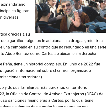
el exmandatario
incipales figuras
en diversas
tica gracias a su
de cigarrillos -algunos le adicionan las drogas-, mientras
ige una campaña en su contra que ha redundado en una serie
to Abdo Benítez como Cartes se ubican en la derecha
 Peña, tiene un historial complejo. En junio de 2022 fue
stigación internacional sobre el crimen organizado
nizaciones terroristas).
do y de sus familiares más cercanos en territorio
, la Oficina de Control de Activos Extranjeros (OFAC) del
o sanciones financieras a Cartes, por lo cual tiene
unidense, además de no poder hacer negocios con