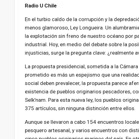
Radio U Chile
En el turbio caldo de la corrupción y la depredaci
menos glamoroso, Ley Longueira. Un alumbrami
la explotación sin freno de nuestro océano por pa
industrial. Hoy, en medio del debate sobre la pos
injusticias, surge la pregunta clave: ¿realmente
La propuesta presidencial, sometida a la Cámara 
prometido es más un espejismo que una realidad. 
social deben prevalecer, la propuesta parece afe
existencia de pueblos originarios pescadores, c
Selk’nam. Para esta nueva ley, los pueblos origin
375 artículos, sin ninguna distinción entre ellos.
Aunque se llevaron a cabo 154 encuentros locale
pesquero artesanal, y varios encuentros con disti
cinco pueblos originarios marinos del país. En ot