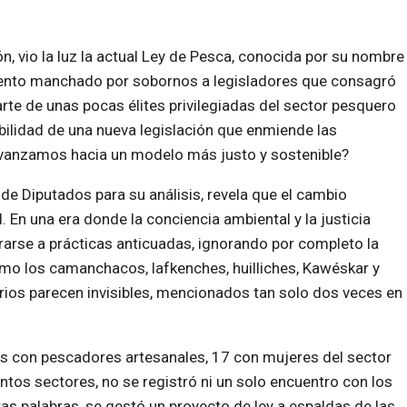
ón, vio la luz la actual Ley de Pesca, conocida por su nombre
ento manchado por sobornos a legisladores que consagró
rte de unas pocas élites privilegiadas del sector pesquero
ibilidad de una nueva legislación que enmiende las
 avanzamos hacia un modelo más justo y sostenible?
de Diputados para su análisis, revela que el cambio
En una era donde la conciencia ambiental y la justicia
rrarse a prácticas anticuadas, ignorando por completo la
omo los camanchacos, lafkenches, huilliches, Kawéskar y
arios parecen invisibles, mencionados tan solo dos veces en
s con pescadores artesanales, 17 con mujeres del sector
ntos sectores, no se registró ni un solo encuentro con los
ras palabras, se gestó un proyecto de ley a espaldas de las