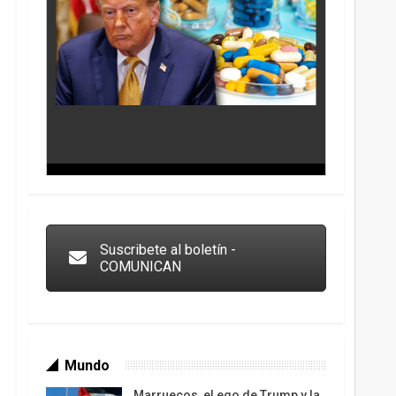
Los latinos le van dando la espalda a Trump
Suscribete al boletín -
COMUNICAN
Mundo
Marruecos, el ego de Trump y la