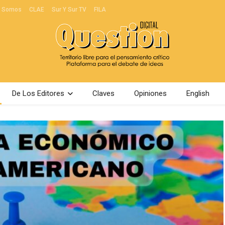
s Somos
CLAE
Sur Y Sur TV
FILA
De Los Editores
Claves
Opiniones
English