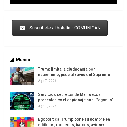
Trump y las drogas: la viga en los propios ojos
Suscribete al boletín - COMUNICAN
Mundo
Trump limita la ciudadanía por
nacimiento, pese al revés del Supremo
Ago 7, 2026
Servicios secretos de Marruecos:
Los latinos le van dando la espalda a Trump
presentes en el espionaje con ‘Pegasus’
Ago 7, 2026
Egopolítica: Trump pone su nombre en
edificios, monedas, barcos, aviones