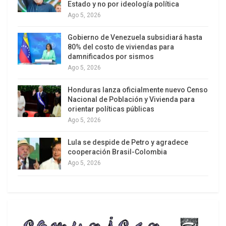
Estado y no por ideología política
Pese al respaldo mundial a Palestina, Prosor
Ago 5, 2026
afirmó que los palestinos han tomado la
Gobierno de Venezuela subsidiará hasta
«decisión equivocada» al pedir su reconocimiento
80% del costo de viviendas para
como Estado observador y que la medida tomada
damnificados por sismos
Ago 5, 2026
por la mayoría de las naciones del organismo «no
contribuye a alcanzar la paz».
Honduras lanza oficialmente nuevo Censo
Nacional de Población y Vivienda para
Los intentos por la creación de dos Estados, para
orientar políticas públicas
que de esa manera Palestina cuente con
Ago 5, 2026
independencia y todos los derechos
Lula se despide de Petro y agradece
correspondientes, han sido boicoteados por Tel
cooperación Brasil-Colombia
Aviv y Estados Unidos, su principal aliado.
Ago 5, 2026