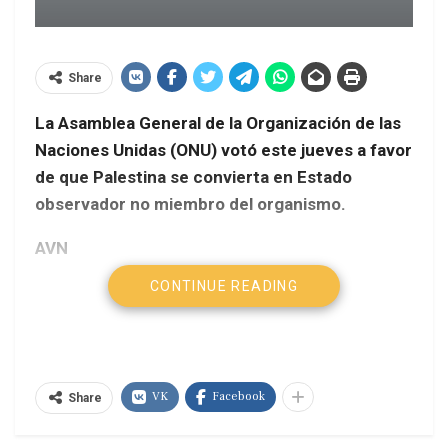
Share
La Asamblea General de la Organización de las
Naciones Unidas (ONU) votó este jueves a favor
de que Palestina se convierta en Estado
observador no miembro del organismo.
AVN
CONTINUE READING
Del total de países miembros de la ONU, 138 se
pronunciaron a favor, 9 en contra y 41 se
abstuvieron.
Tras la votación, el secretario general de Naciones
VK
Facebook
Share
Unidas, Ban ki-moon convocó a redoblar los
esfuerzos para la creación de dos Estados, uno