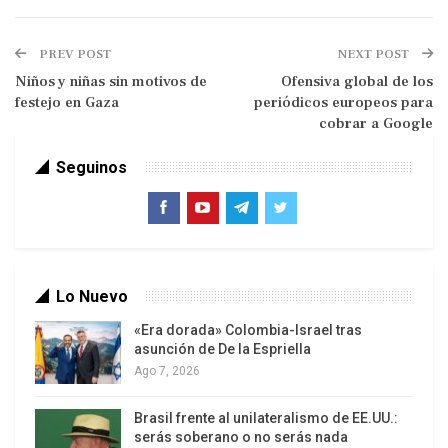
judío y otro palestino, medida que es rechazada
desde hace décadas por Israel pese al apoyo
PREV POST
NEXT POST
internacional de una medida de este tipo.
Niños y niñas sin motivos de
Ofensiva global de los
festejo en Gaza
periódicos europeos para
Más temprano, el titular de la Autoridad Nacional
cobrar a Google
Palestina (ANP), Mahmud Abbas, denunció ante la
Seguinos
ONU que ante las propuestas pacíficas
presentadas por su país, Tel Aviv ha tenido como
respuesta intensificar sus operativos militares y
bloquear las actividades desarrolladas por el
pueblo palestino.
Lo Nuevo
El gobernante resaltó que Palestina ha elegido la
«Era dorada» Colombia-Israel tras
asunción de De la Espriella
resistencia pacífica frente a las permanentes
Ago 7, 2026
agresiones de las Fuerzas Armadas israelíes.
Brasil frente al unilateralismo de EE.UU.:
«Palestina va a trabajar en base a sus
serás soberano o no serás nada