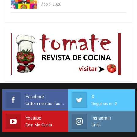
Ago 6, 2026
Facebook
X
Unite a nuestro Facebook
Seguinos en X
Youtube
Instagram
Dale Me Gusta
Unite