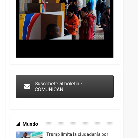
Trump y las drogas: la viga en los propios ojos
Suscribete al boletín -
COMUNICAN
Mundo
Trump limita la ciudadanía por