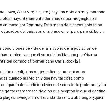
o, Iowa, West Virginia, etc.) hay una división muy marcada
rurales mayoritariamente dominadas por megaiglesias,
otan en masa por Rommey. Esta masa de blancos pobres ha
ducados del país, son una clase en si, pero para sí. Es un
las condiciones de vida de la mayoría de la población de
Obama, mientras que el voto de los blancos por Obama
ante del cómico afroamericano Chris Rock [2].
, el tipo que dijo las mujeres tienen mecanismos
das cuando las violan y que hay tal cosa como
la conquista de la felicidad viene de dios todo poderoso y no
de gentes temerosas de dios que aceptan lo que el destino
ete plagas. Evangelismo fascista de rancio abolengo, ¿quién