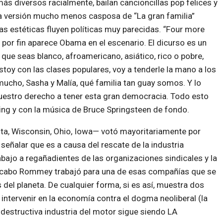
s diversos racialmente, bailan cancioncillas pop felices y
na versión mucho menos casposa de “La gran familia”
s estéticas fluyen políticas muy parecidas. “Four more
 por fin aparece Obama en el escenario. El dicurso es un
que seas blanco, afroamericano, asiático, rico o pobre,
stoy con las clases populares, voy a tenderle la mano a los
ucho, Sasha y Malía, qué familia tan guay somos. Y lo
nuestro derecho a tener esta gran democracia. Todo esto
King y con la música de Bruce Springsteen de fondo.
ota, Wisconsin, Ohio, Iowa— votó mayoritariamente por
señalar que es a causa del rescate de la industria
rabajo a regañadientes de las organizaciones sindicales y la
 al cabo Rommey trabajó para una de esas compañías que se
del planeta. De cualquier forma, si es así, muestra dos
intervenir en la economía contra el dogma neoliberal (la
 destructiva industria del motor sigue siendo LA