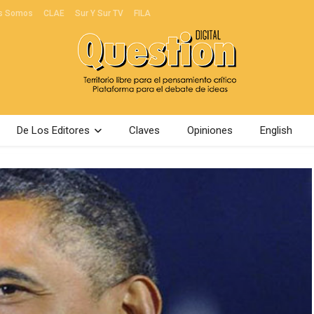
s Somos
CLAE
Sur Y Sur TV
FILA
De Los Editores
Claves
Opiniones
English