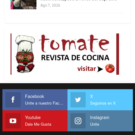
Ago 7, 2026
Facebook
X
Unite a nuestro Facebook
Seguinos en X
Youtube
Instagram
Dale Me Gusta
Unite