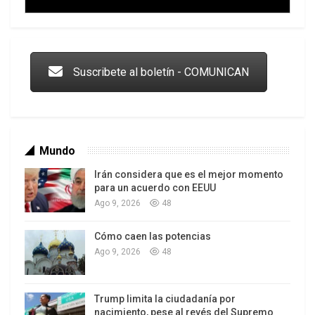
Trump y las drogas: la viga en los propios ojos
Suscribete al boletín - COMUNICAN
Mundo
Irán considera que es el mejor momento
para un acuerdo con EEUU
Ago 9, 2026
48
Cómo caen las potencias
Los latinos le van dando la espalda a Trump
Ago 9, 2026
48
Trump limita la ciudadanía por
nacimiento, pese al revés del Supremo