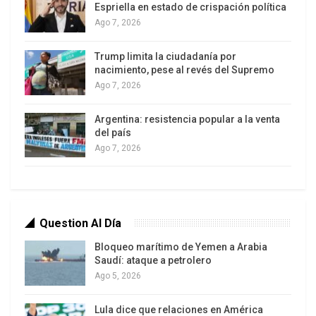
con ese voto tácitamente legitimaron el “primer
Espriella en estado de crispación política
golpe de Estado del siglo XXI”.
Ago 7, 2026
Durante la visita (15 – 17 de noviembre),
Trump limita la ciudadanía por
nacimiento, pese al revés del Supremo
organizada por CODHES y otros organismos de
Ago 7, 2026
derechos humanos, la delegación hondureña
conformada por seis integrantes dialogó tanto
Argentina: resistencia popular a la venta
con autoridades como con organizaciones
del país
Ago 7, 2026
sociales ecuatorianas. ALAI también sostuvo un
intercambio compartido con Bertha Cáceres,
dirigenta del Comité Cívico de Organizaciones
Populares e Indígenas de Honduras (COPINH), y
Question Al Día
Joaquín Mejía, abogado e investigador del Equipo
de Reflexión, Investigación y Comunicación en
Bloqueo marítimo de Yemen a Arabia
Saudí: ataque a petrolero
Radio Progreso. Esto fue lo que nos dijeron.
Ago 5, 2026
– Pregunta de cajón: ¿cuál es el propósito y
Lula dice que relaciones en América
alcance de esta Misión de organizaciones