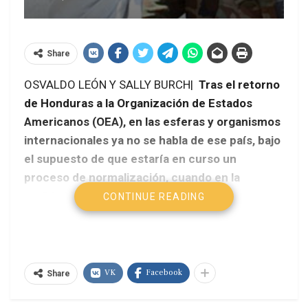
Share
OSVALDO LEÓN Y SALLY BURCH|
Tras el retorno
de Honduras a la Organización de Estados
Americanos (OEA), en las esferas y organismos
internacionales ya no se habla de ese país, bajo
el supuesto de que estaría en curso un
proceso de normalización, cuando en la
realidad la situación de violación de los
CONTINUE READING
derechos humanos es incluso más grave que
en el marco del Golpe de Estado. Sin embargo,
no se ha establecido mecanismo alguno de
seguimiento.
VK
Facebook
Share
ALAI