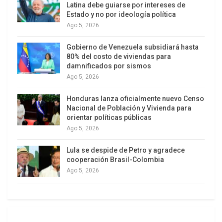
Latina debe guiarse por intereses de
populares?
Estado y no por ideología política
Ago 5, 2026
JM.- El objetivo principal es intentar poner el tema
de Honduras nuevamente en la agenda política de
Gobierno de Venezuela subsidiará hasta
80% del costo de viviendas para
la comunidad internacional pues estamos
damnificados por sismos
asistiendo a un deterioro permanente en materia
Ago 5, 2026
de derechos humanos y, sin embargo, nos han
Honduras lanza oficialmente nuevo Censo
dado las espaldas. En el marco del Golpe de
Nacional de Población y Vivienda para
Estado las violaciones a los derechos humanos
orientar políticas públicas
eran realizadas de manera pública y manifiesta,
Ago 5, 2026
pero desde la llegada al poder de Porfirio Lobo
Lula se despide de Petro y agradece
Sosa, las violaciones han pasado a ser una
cooperación Brasil-Colombia
especie de baja intensidad; esto es, programadas,
Ago 5, 2026
selectivas, etc.
De manera específica, hacemos un llamado a los
gobiernos progresistas que legitimaron el golpe