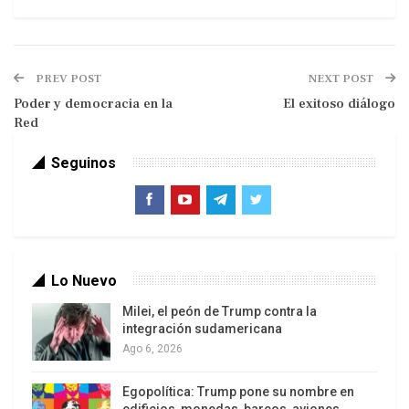
PREV POST
NEXT POST
Poder y democracia en la
El exitoso diálogo
Red
Seguinos
Foto: Jesús Contreras. Últimas Noticias
Después de los saludos formales, y sin más
preámbulos, comenzó el interrogatorio
periodístico.
Lo Nuevo
– ¿Cuáles son sus expectativas sobre el
Milei, el peón de Trump contra la
integración sudamericana
diálogo iniciado el jueves? ¿Hasta dónde cree
Ago 6, 2026
que pueden llegar?
Egopolítica: Trump pone su nombre en
Si logramos que la oposición venezolana llegue al