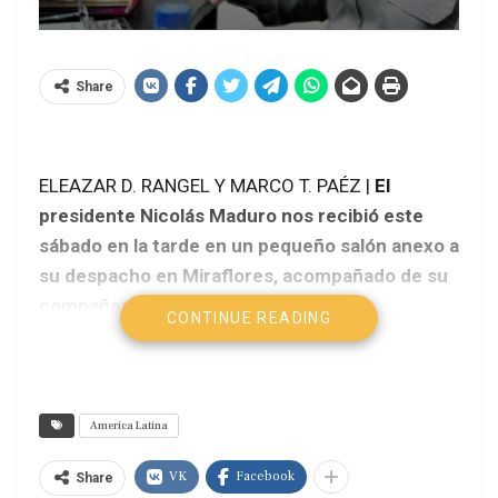
Share
ELEAZAR D. RANGEL Y MARCO T. PAÉZ |
El
presidente Nicolás Maduro nos recibió este
sábado en la tarde en un pequeño salón anexo a
su despacho en Miraflores, acompañado de su
compañera Cilia Flores, la ministra de
CONTINUE READING
Información, Delcy Rodriguez y asistentes.
Estuvimos el presidente de la Cadena Capriles,
Doctor David de Lima; el director de Últimas
Noticias, Eleazar Díaz Rangel; el consejero
America Latina
editorial, Marco Tulio Páez y el reportero
VK
Facebook
Share
gráfico Jesús Contreras.