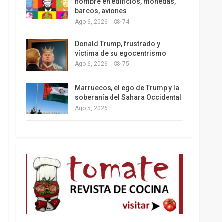
nombre en edificios, monedas,
barcos, aviones
Ago 6, 2026
74
Donald Trump, frustrado y
Trump y las drogas: la viga en los propios ojos
víctima de su egocentrismo
Ago 6, 2026
75
Marruecos, el ego de Trump y la
soberanía del Sahara Occidental
Ago 5, 2026