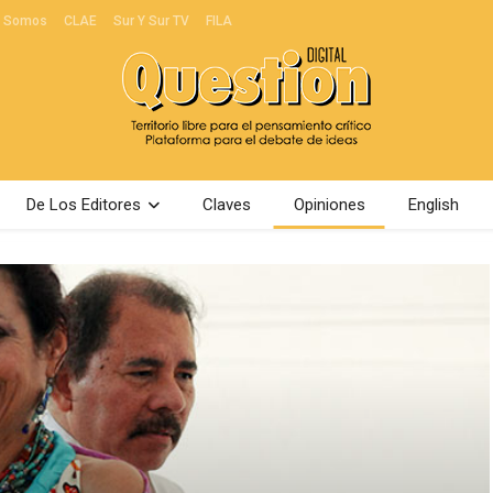
s Somos
CLAE
Sur Y Sur TV
FILA
De Los Editores
Claves
Opiniones
English