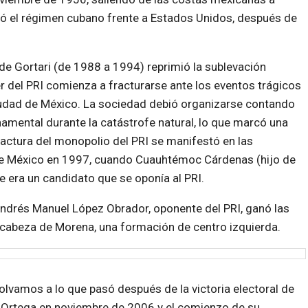
 el régimen cubano frente a Estados Unidos, después de
 de Gortari (de 1988 a 1994) reprimió la sublevación
er del PRI comienza a fracturarse ante los eventos trágicos
udad de México. La sociedad debió organizarse contando
amental durante la catástrofe natural, lo que marcó una
ractura del monopolio del PRI se manifestó en las
 de México en 1997, cuando Cuauhtémoc Cárdenas (hijo de
 era un candidato que se oponía al PRI.
 Andrés Manuel López Obrador, oponente del PRI, ganó las
la cabeza de Morena, una formación de centro izquierda.
olvamos a lo que pasó después de la victoria electoral de
 Ortega en noviembre de 2006 y el comienzo de su