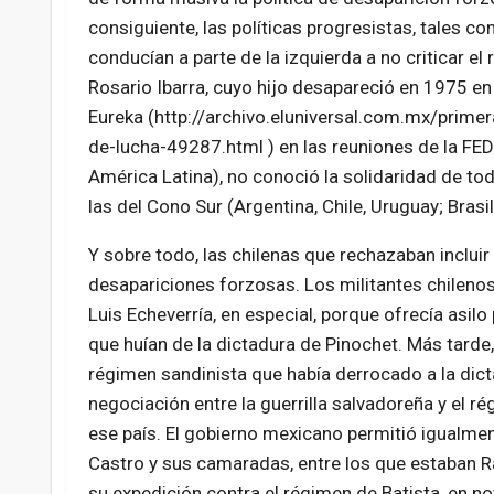
consiguiente, las políticas progresistas, tales co
conducían a parte de la izquierda a no criticar e
Rosario Ibarra, cuyo hijo desapareció en 1975 e
Eureka (http://archivo.eluniversal.
com.mx/primer
de-lucha-49287.
html ) en las reuniones de la F
América Latina), no conoció la solidaridad de t
las del Cono Sur (Argentina, Chile, Uruguay; Brasil
Y sobre todo, las chilenas que rechazaban incluir
desapariciones forzosas. Los militantes chileno
Luis Echeverría, en especial, porque ofrecía asilo 
que huían de la dictadura de Pinochet. Más tarde
régimen sandinista que había derrocado a la di
negociación entre la guerrilla salvadoreña y el r
ese país. El gobierno mexicano permitió igualmen
Castro y sus camaradas, entre los que estaban Ra
su expedición contra el régimen de Batista, en 