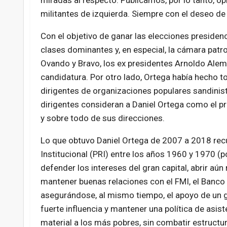
miradas al respecto. Publicamos, por lo tanto, op
militantes de izquierda. Siempre con el deseo de
Con el objetivo de ganar las elecciones presiden
clases dominantes y, en especial, la cámara patro
Ovando y Bravo, los ex presidentes Arnoldo Alemá
candidatura. Por otro lado, Ortega había hecho t
dirigentes de organizaciones populares sandinist
dirigentes consideran a Daniel Ortega como el p
y sobre todo de sus direcciones.
Lo que obtuvo Daniel Ortega de 2007 a 2018 recu
Institucional (PRI) entre los años 1960 y 1970 (p
defender los intereses del gran capital, abrir a
mantener buenas relaciones con el
FMI
, el
Banco 
asegurándose, al mismo tiempo, el apoyo de un g
fuerte influencia y mantener una política de asis
material a los más pobres, sin combatir estructu