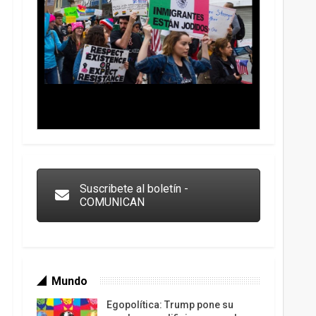
Colombia va a la urnas: el primer test electoral
hacia las presidenciales
Suscribete al boletín -
COMUNICAN
Mundo
Egopolítica: Trump pone su