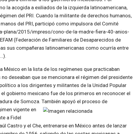
mo la acogida a exiliados de la izquierda latinoamericana,
l régimen del PRI. Cuando la militante de derechos humanos,
n manos del PRI, participó como impulsora del Comité
a-plana/2015/
impreso/cono-de-la-madre-
fiera-40-anios-
EDEFAM (Federación de Familiares de Desaparecidos de
odas sus compañeras latinoamericanas como ocurría entre
…).
 a México en la lista de los regímenes que practicaban
s no deseaban que se mencionara el régimen del presidente
político a los dirigentes y militantes de la Unidad Popular
, el gobierno mexicano fue de los primeros en reconocer el
ctadura de Somoza. También apoyó el proceso de
égimen vigente en
te a Fidel
úl Castro y el Che, entrenarse en México antes de lanzar
noviembre de 1956, saliendo de las costas mexicanas a