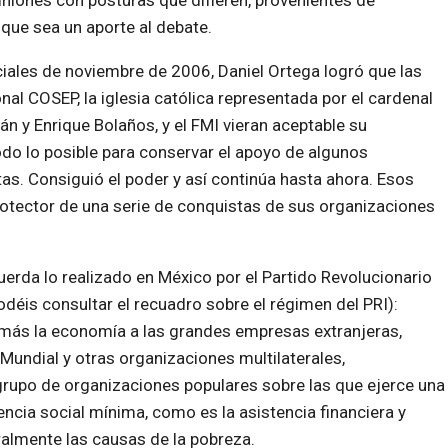
iniones con posturas que difieren, provenientes de
 que sea un aporte al debate.
ciales de noviembre de 2006, Daniel Ortega logró que las
nal COSEP, la iglesia católica representada por el cardenal
n y Enrique Bolaños, y el FMI vieran aceptable su
odo lo posible para conservar el apoyo de algunos
as. Consiguió el poder y así continúa hasta ahora. Esos
rotector de una serie de conquistas de sus organizaciones
erda lo realizado en México por el Partido Revolucionario
odéis consultar el recuadro sobre el régimen del PRI):
ún más la economía a las grandes empresas extranjeras,
Mundial
y otras organizaciones multilaterales,
rupo de organizaciones populares sobre las que ejerce una
tencia social mínima, como es la asistencia financiera y
ralmente las causas de la pobreza.