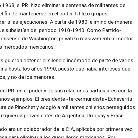
 1968, el PRI hizo eliminar a centenas de militantes de
l fin de mantenerse en el poder. Utilizó grupos
der a las ejecuciones. A partir de 1980, eliminó de manera
ue subsistían del período 1910-1940. Como Partido-
Consenso de Washington, privatizó masivamente el sector
los mercados mexicanos.
nsiguieron obtener el silencio incómodo de parte de varios
tina hasta los años 1990, puesto que había intereses que
os, y no de los menores.
del PRI en el poder y de sus relaciones particulares con la
gunos ejemplos. El presidente «tercermundista» Echeverría
ra de Pinochet y acogió a militantes chilenos perseguidos.
 izquierda provenientes de Argentina, Uruguay y Brasil.
ado era un colaborador de la CIA, aplicaba por primera vez
sa para eliminar a los guerrilleros mexicanos. Por