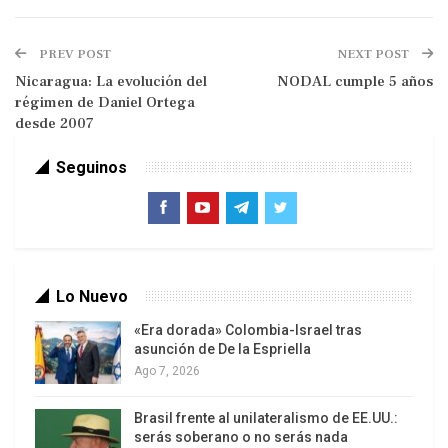
triste realidad venezolana muestra que ni
gobierno y menos aún la desmembrada oposición
PREV POST
NEXT POST
tienen un plan medianamente estructurado y
Nicaragua: La evolución del
NODAL cumple 5 años
coherente, más allá de los proyectos
régimen de Daniel Ortega
personales/particulares de apropiarse de la
desde 2007
riqueza para uso personal o de facción. O peor
aún, para entregárselo a las trasnacionales.
Seguinos
Lo Nuevo
«Era dorada» Colombia-Israel tras
asunción de De la Espriella
Ago 7, 2026
No hay proyectos, no hay plan: Gobierno y
Brasil frente al unilateralismo de EE.UU.:
serás soberano o no serás nada
oposición tienen asesores europeos y/o