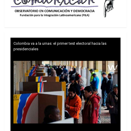
redes sociales) se suman pronósticos que
anuncian crecimiento de la pobreza y la protesta
social, e incremento de “los flujos migratorios”
hacia los países vecinos.
Colombia va a la urnas: el primer test electoral hacia las
presidenciales
Llama la atención en el exterior que las protestas
ciudadanas cobren protagonismo en medio de un
(por ahora frustrado) proceso de reconstrucción
de las fuerzas antichavistas, fracasada la
confrontación abierta que comenzó con las
guarimbas de 2014, recrudecidas en 2017, y