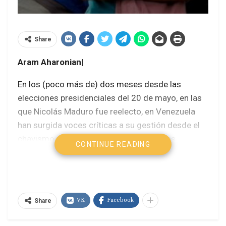
Share
Aram Aharonian|
En los (poco más de) dos meses desde las
elecciones presidenciales del 20 de mayo, en las
que Nicolás Maduro fue reelecto, en Venezuela
han surgida voces críticas a su gestión desde el
chavismo y múltiples protestas populares,
CONTINUE READING
urbanas y rurales, que han marcado la impronta
del tiempo político.
Decía el presidente Hugo Chávez que no se
VK
Facebook
pueden dictar medidas conómicas si no se tiene
Share
un plan preestablecido, una hoja de ruta, pero la