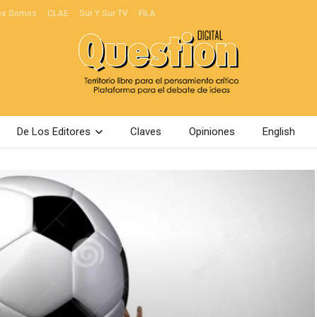
es Somos
CLAE
Sur Y Sur TV
FILA
De Los Editores
Claves
Opiniones
English