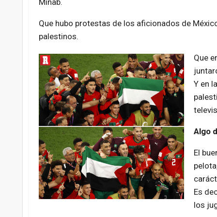
Minab.
Que hubo protestas de los aficionados de México c
palestinos.
Que en
juntar
Y en l
palest
televis
Algo d
El bue
pelota
caráct
Es dec
los ju