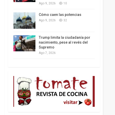
Ago 9, 2026
10
Los latinos le van dando la espalda a Trump
Cómo caen las potencias
Ago 9, 2026
32
Trump limita la ciudadanía por
nacimiento, pese al revés del
Supremo
Ago 7, 2026