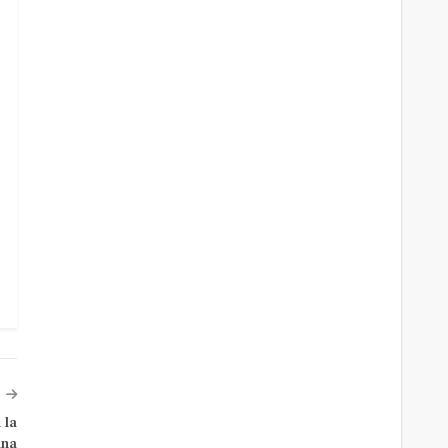
 la
ina