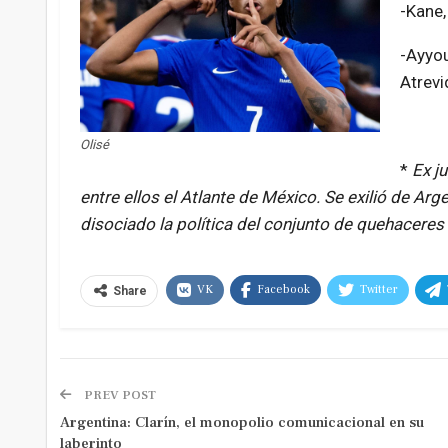
-Kane,
-Ayyou
Atrevi
Olisé
*
Ex j
entre ellos el Atlante de México. Se exilió de A
disociado la política del conjunto de quehaceres
VK
Facebook
Twitter
Share
PREV POST
Argentina: Clarín, el monopolio comunicacional en su
laberinto