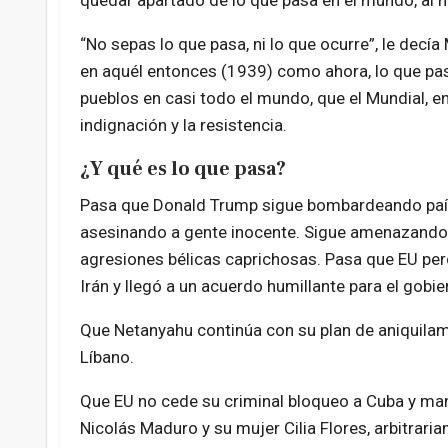
quedar apartado de lo que pasa en el mundo, al m
“No sepas lo que pasa, ni lo que ocurre”, le decía
en aquél entonces (1939) como ahora, lo que pasa
pueblos en casi todo el mundo, que el Mundial, en
indignación y la resistencia.
¿Y qué es lo que pasa?
Pasa que Donald Trump sigue bombardeando paí
asesinando a gente inocente. Sigue amenazando
agresiones bélicas caprichosas. Pasa que EU per
Irán y llegó a un acuerdo humillante para el gobie
Que Netanyahu continúa con su plan de aniquilam
Líbano.
Que EU no cede su criminal bloqueo a Cuba y man
Nicolás Maduro y su mujer Cilia Flores, arbitrari