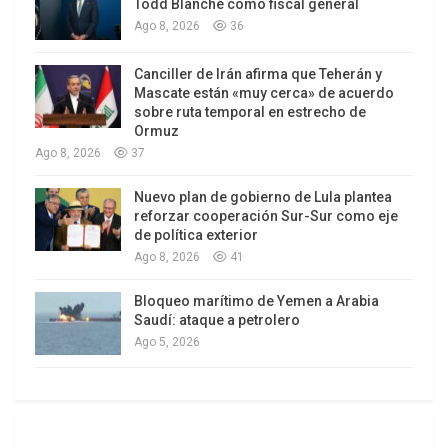
Todd Blanche como fiscal general
por una convergencia excepcional entre distintas
Ago 8, 2026
36
fracciones del capital alrededor de un programa
Canciller de Irán afirma que Teherán y
común de desregulación, apertura y reforma del
Mascate están «muy cerca» de acuerdo
Estado. Esa alianza permitió construir una
sobre ruta temporal en estrecho de
Ormuz
mayoría política, pero no eliminó las
Ago 8, 2026
37
contradicciones entre quienes la integran. Una vez
conquistado el aparato estatal, comenzó una
Nuevo plan de gobierno de Lula plantea
disputa por la orientación concreta del proyecto y
reforzar cooperación Sur-Sur como eje
de política exterior
por la administración de los nuevos espacios de
Ago 8, 2026
41
acumulación.
Bloqueo marítimo de Yemen a Arabia
Por eso, la principal contradicción política de la
Saudí: ataque a petrolero
etapa se desarrolla al interior del propio bloque de
Ago 5, 2026
poder que sostiene al gobierno. El denominado
Círculo Rojo, históricamente presentado como un
espacio relativamente homogéneo del gran
empresariado, aparece hoy atravesado por una