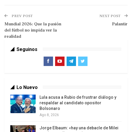
Fiscal, la decisión presidencial de sostener
políticamente a Adorni pese al creciente costo
PREV POST
NEXT POST
político, las tensiones con sectores aliados y la
Mundial 2026: Que la pasión
Palantir
presencia en la Argentina de actores vinculados al
del fútbol no impida ver la
nuevo capitalismo financiero-tecnológico
realidad
constituyen manifestaciones de una misma
Seguinos
disputa: la conducción de una nueva etapa del
bloque de poder y de una nueva arquitectura de la
relación entre capital y trabajo.
Lo Nuevo
Lula acusa a Rubio de frustrar diálogo y
respaldar al candidato opositor
Bolsonaro
Ago 8, 2026
Jorge Elbaum: «hay una debacle de Milei
La política argentina suele presentar estos