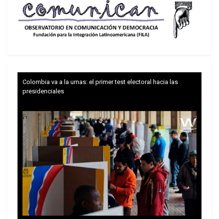
tensión entre dos proyectos de acumulación,
donde juegan empresarios, jueces y servicios de
inteligencia.
Colombia va a la urnas: el primer test electoral hacia las
presidenciales
L’Italia in America: Bulgheorini, Rattazzi, Rocca, Macri
.
Por un lado permanece un Círculo Rojo Analógico,
integrado por los grandes grupos industriales,
financieros, energéticos, exportadores y de