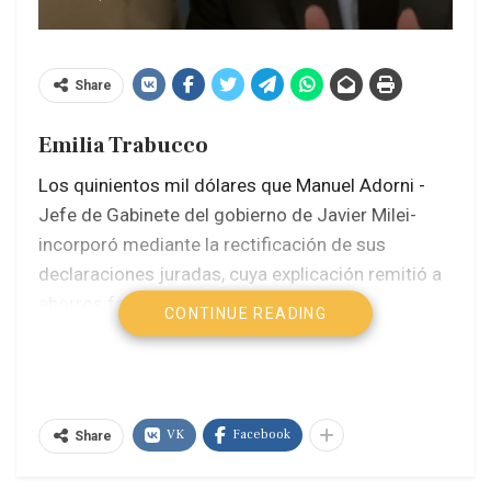
Share
Emilia Trabucco
Los quinientos mil dólares que Manuel Adorni -
Jefe de Gabinete del gobierno de Javier Milei-
incorporó mediante la rectificación de sus
declaraciones juradas, cuya explicación remitió a
ahorros familiares e inversiones en
CONTINUE READING
criptomonedas, volvieron a colocar en el centro
de la escena una discusión que excede
ampliamente a un funcionario.
VK
Facebook
Share
La secuencia abierta por el caso $LIBRA, la
utilización de la denominada Ley de Inocencia