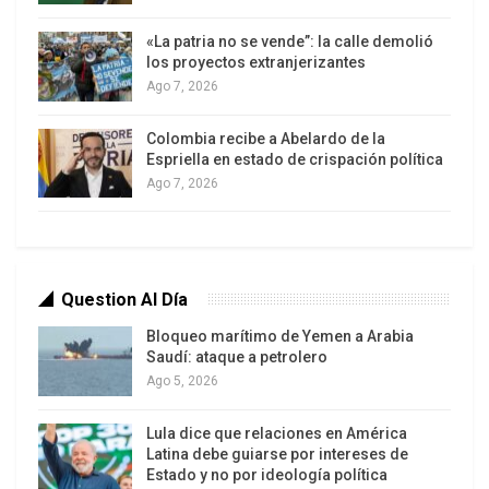
que afortunadamente el explosivo llegara a
«La patria no se vende”: la calle demolió
estallar.
los proyectos extranjerizantes
Ago 7, 2026
Así lo dijo durante su intervención en el programa
Entre Todos, transmitido por Venezolana de
Colombia recibe a Abelardo de la
Televisión.
Espriella en estado de crispación política
Ago 7, 2026
Question Al Día
Bloqueo marítimo de Yemen a Arabia
Saudí: ataque a petrolero
Ago 5, 2026
Lula dice que relaciones en América
Latina debe guiarse por intereses de
Estado y no por ideología política