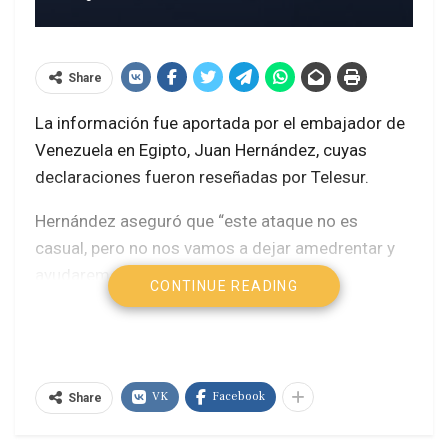
Share
La información fue aportada por el embajador de
Venezuela en Egipto, Juan Hernández, cuyas
declaraciones fueron reseñadas por Telesur.
Hernández aseguró que “este ataque no es
casual, pero no nos vamos a dejar amedrentar y
ayudaremos a Gaza”.
CONTINUE READING
Asimismo, manifestó su solidaridad con los
gazatíes: ” Se queda muy pequeño el lenguaje
para describir el horror de lo que se vive aquí en
VK
Facebook
Gaza”.
Share
Afortunadamente la delegación venezolana