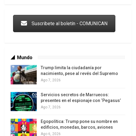
Trump y las drogas: la viga en los propios ojos
Suscribete al boletín - COMUNICAN
Mundo
Trump limita la ciudadanía por
nacimiento, pese al revés del Supremo
Ago 7, 2026
Servicios secretos de Marruecos:
Los latinos le van dando la espalda a Trump
presentes en el espionaje con ‘Pegasus’
Ago 7, 2026
Egopolítica: Trump pone su nombre en
edificios, monedas, barcos, aviones
Ago 6, 2026