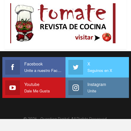
Facebook
X
Unite a nuestro Facebook
Seguinos en X
Youtube
Instagram
Dale Me Gusta
Unite
© 2026 - Question Digital. All Rights Reserved.
Website Design:
BetterStudio