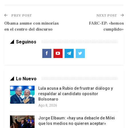
PREV POST
NEXT POST
Obama asume con minorías
FARC-EP: «hemos
La Jornada
en el centro del discurso
cumplido»
Bajo una crítica creciente en los últimos años, la
Seguinos
televisión cubana realizó una nueva
restructuración, esta vez con más contenidos
extranjeros, entre ellos una barra deportiva y 14
horas continuas al día del canal Telesur, que emite
Lo Nuevo
desde Venezuela.
Lula acusa a Rubio de frustrar diálogo y
El domingo el público pudo seguir un maratón de
respaldar al candidato opositor
Bolsonaro
cine y una transmisión diferida de un partido del
Ago 8, 2026
beisbol venezolano, dos novedades en la parrilla.
Un canal estuvo reservado sólo para música, en
Jorge Elbaum: «hay una debacle de Milei
su mayor parte de factura nacional, en una
que los medios no quieren aceptar»