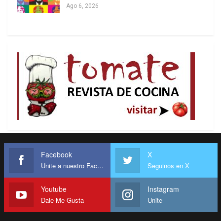
Ago 6, 2026
Esa es una competencia permanente para
directivos y creadores de la televisión, agregó.
Hacen falta cambios, todo el mundo está de
acuerdo con ello, pero yo agrego que sean
competitivos.
Durante décadas los cubanos han intentado
acceder a una oferta diferente, a través de
antenas parabólicas piratas, suscripciones
ilegales a servicios satelitales del exterior y hasta
tomas clandestinas de señales por cable, todo lo
cual renace sin cesar, a pesar de la persecución
Facebook
X
Unite a nuestro Facebook
Seguinos en X
policiaca.
La serie televisiva más popular en los últimos
Youtube
Instagram
Dale Me Gusta
Unite
meses en Cuba es El patrón del mal, producida por
Caracol de Colombia, basada en la vida del