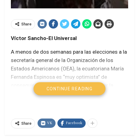
Share
Víctor Sancho-El Universal
A menos de dos semanas para las elecciones a la
secretaría general de la Organización de los
Estados Americanos (OEA), la ecuatoriana María
Fernanda Espinosa es “muy optimista” de
conseguir los apoyos necesarios para ser la
CONTINUE READING
primera mujer en liderar la institución. Nos recibe
en la Misión de México ante la OEA, país que
respalda su candidatura.
VK
Facebook
-¿Por qué es mejor candidata que sus rivales para
Share
la secretaría general de la OEA?