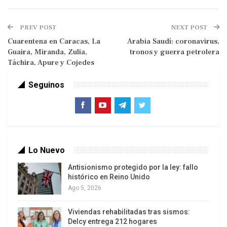
—Lo que me distingue es la capacidad de
construir acuerdos, de usar el diálogo como
PREV POST
NEXT POST
herramienta principal, y evitar la polarización, la
Cuarentena en Caracas, La
Arabia Saudí: coronavirus,
Guaira, Miranda, Zulia,
tronos y guerra petrolera
división, y la confrontación. […] Me beneficia tener
Táchira, Apure y Cojedes
una mirada fresca, una mirada de afuera; se
necesita un cambio de dirección, retirar el polvo y
Seguinos
el olor a naftalina de esa organización. […] Soy una
multilateralista, conozco el escenario, las
dificultades y los conflictos. Es momento de tener
un liderazgo que cicatrice tensiones y
polarización.
Lo Nuevo
Antisionismo protegido por la ley: fallo
histórico en Reino Unido
Ago 5, 2026
Viviendas rehabilitadas tras sismos:
Delcy entrega 212 hogares