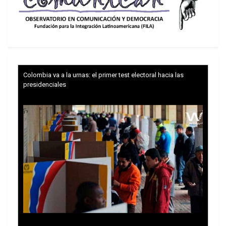
Colombia va a la urnas: el primer test electoral hacia las
presidenciales
México lo ha dicho: un nuevo liderazgo, una nueva
conducción que haga de la OEA esa herramienta
de diálogo, de plataforma, de conversación, de
acuerdos en los temas principales para el
hemisferio. Estoy muy agradecida con México y
los demás países que me están apoyando.
Pueden confiar que soy una persona de palabra y
que estaré a la altura de lo que se espera.