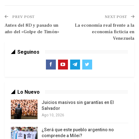
PREV POST
NEXT POST
Antes del 8D y pasado un
La economía real frente a la
año del «Golpe de Timón»
economía ficticia en
Venezuela
Seguinos
No recordaba de seguro su edad; el espejo le
traicionaba y sólo le reflejaba la mitad que nunca
sospechó ser. Sin embargo, la nieve que cubría
Lo Nuevo
sus sienes le recordaba su estancia ya antigua
Juicios masivos sin garantías en El
entre los hombres y que pronto daría por
Salvador
terminada.
Ago 10, 2026
Todas sus vivencias nacían de los sueños; incluso
¿Será que este pueblo argentino no
había días enteros en que la estela de su recuerdo
comprende a Milei?