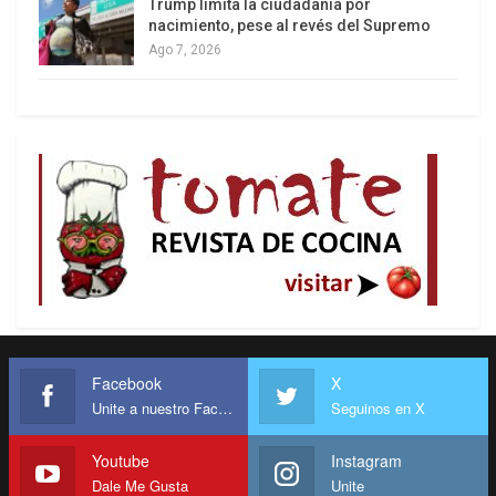
Trump limita la ciudadanía por
esperaba!
nacimiento, pese al revés del Supremo
Ago 7, 2026
Saberlo le alivió de la sensación de orfandad que
oprimió su pecho y le impidió caminar; detuvo su
marcha y descubrió al palparse un hueco en el
corazón nunca antes intuido y que debió rellenar
apresuradamente con flores marchitas y nubes
desganadas que recogió de un charco.
Facebook
X
Unite a nuestro Facebook
Seguinos en X
Youtube
Instagram
Dale Me Gusta
Unite