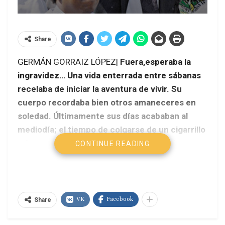
Share
GERMÁN GORRAIZ LÓPEZ|
Fuera,esperaba la
ingravidez… Una vida enterrada entre sábanas
recelaba de iniciar la aventura de vivir. Su
cuerpo recordaba bien otros amaneceres en
soledad. Últimamente sus días acababan al
mediodía; el tiempo de colgarse de un cigarrillo
y fumarse toda la niebla de unas pocas horas
CONTINUE READING
en que podría deslizar su fantasma por entre
las cosas.
VK
Facebook
Share