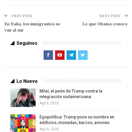
PREV POST
NEXT POST
En Italia, los inmigrantes se
Lo que Obama conoce
van al sur
Seguinos
El partido ultraderechista Frente Nacional surgió
en Francia a partir de los años ’80, justo después
Lo Nuevo
de la elección del socialista François Mitterrand a
Milei, el peón de Trump contra la
la presidencia de la República (en mayo de 1981).
integración sudamericana
El FN existía ya, pero su audiencia era confidencial.
Ago 6, 2026
Las tácticas electorales de Mitterrand destinadas
a debilitar a la derecha clásica son uno de los
Egopolítica: Trump pone su nombre en
edificios, monedas, barcos, aviones
factores que llevaron a la ultraderecha francesa a
Ago 6, 2026