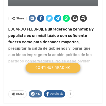
Share
EDUARDO FEBBRO|
La ultraderecha xenófoba y
populista es un misil tóxico con suficiente
fuerza como para deshacer mayorías,
precipitar la caída de gobiernos y lograr que
sus ideas impregnen la acción política de los
partidos conservadores. No se debe olvidar
que la extrema derecha francesa hizo escuela
CONTINUE READING
en casi toda Europa.
VK
Facebook
Share