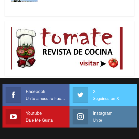
surgimiento de partidos de ultraderecha. Muchos
de éstos pasaron de la marginalidad a formar
alianzas de gobierno. Ese es el caso de
Dinamarca entre 2009 y 2011; en 2009, en
Noruega, el Partido del Progreso logró el 22 por
ciento de los votos en las elecciones; en Finlandia,
la coalición formada por la izquierda y la derecha
impidió in extremis que el Partido de los
Verdaderos Finlandeses integrara el gobierno
luego de que, al cabo de las elecciones
legislativas de 2011, este cenáculo de la extrema
Facebook
X
derecha obtuviera el 19 por ciento de los votos y
Unite a nuestro Facebook
Seguinos en X
pasara a ser la tercera fuerza política del país; en
Suecia, la extrema derecha del partido
Youtube
Instagram
Demócratas de Suecia se llevó el 5,8 por ciento de
Dale Me Gusta
Unite
los sufragios en las elecciones legislativas y entró
por primera vez al Parlamento.