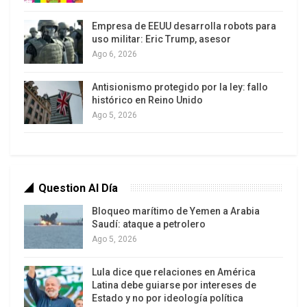
convertirse con los años en un partido poderoso,
capaz de perturbar el equilibrio político clásico y
Empresa de EEUU desarrolla robots para
contaminar con sus ideas todos los debates,
uso militar: Eric Trump, asesor
Ago 6, 2026
desde la izquierda hasta la derecha. Tres décadas
más tarde, el Frente Nacional, ahora dirigido por la
Antisionismo protegido por la ley: fallo
hija de su fundador, Marine Le Pen, obtuvo el
histórico en Reino Unido
resultado electoral más alto de su historia: casi
Ago 5, 2026
18 por ciento de los votos en la primera vuelta de
las elecciones presidenciales del pasado 22 de
abril.
Question Al Día
Lejos de ser un caso aislado, este movimiento
Bloqueo marítimo de Yemen a Arabia
cuenta con unos cuantos hermanos en el Viejo
Saudí: ataque a petrolero
Continente. La ultraderecha xenófoba y populista
Ago 5, 2026
es un misil político tóxico con suficiente fuerza
Lula dice que relaciones en América
como para deshacer mayorías, precipitar la caída
Latina debe guiarse por intereses de
de gobiernos y lograr que sus ideas impregnen la
Estado y no por ideología política