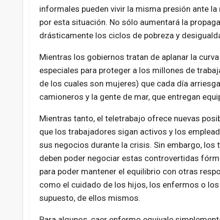
informales pueden vivir la misma presión ante la
por esta situación. No sólo aumentará la propagac
drásticamente los ciclos de pobreza y desiguald
Mientras los gobiernos tratan de aplanar la curv
especiales para proteger a los millones de trabaja
de los cuales son mujeres) que cada día arriesga
camioneros y la gente de mar, que entregan equi
Mientras tanto, el teletrabajo ofrece nuevas posi
que los trabajadores sigan activos y los emplea
sus negocios durante la crisis. Sin embargo, los
deben poder negociar estas controvertidas fórm
para poder mantener el equilibrio con otras resp
como el cuidado de los hijos, los enfermos o los 
supuesto, de ellos mismos.
Para algunos, caer enfermo equivale simplemente