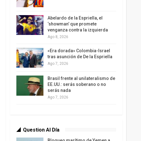
Abelardo de la Espriella, el
‘showman’ que promete
venganza contra la izquierda
Ago 8, 2026
«Era dorada» Colombia-Israel
tras asunción de De la Espriella
Ago 7, 2026
Brasil frente al unilateralismo de
EE.UU.: serás soberano o no
serás nada
Ago 7, 2026
Question Al Día
Bloqueo marítimo de Yemen a