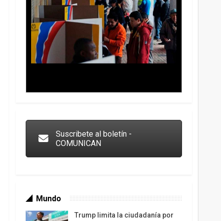
Trump y las drogas: la viga en los propios ojos
Suscribete al boletín -
COMUNICAN
Mundo
Trump limita la ciudadanía por