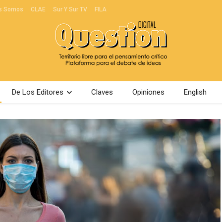
s Somos
CLAE
Sur Y Sur TV
FILA
De Los Editores
Claves
Opiniones
English