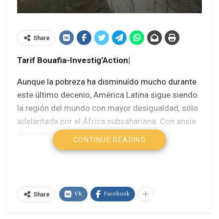
Share
Tarif Bouafia-Investig’Action|
Aunque la pobreza ha disminuído mucho durante
este último decenio, América Latina sigue siendo
la región del mundo con mayor desigualdad, sólo
adelantada por el África subsahariana. Con ansia
de protegerse y diferenciarse, las familias
CONTINUE READING
pudientes no vacilan en gastarse un dineral para
atrincherarse dentro de verdaderas fortalezas,
tales como las que vemos en Perú y en Brasil.
VK
Facebook
Más de cuarto de siglo después de que cayera el
Share
Muro de Berlín y cuando los panegiristas del