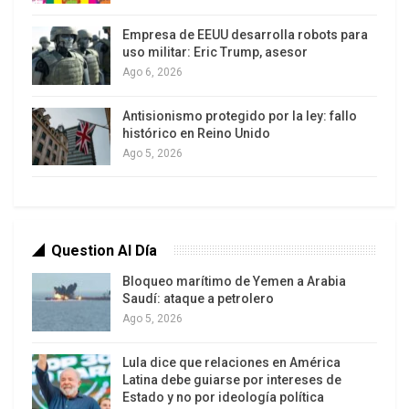
separa a los que lo possen todo de quienes no
poseen nada.
Empresa de EEUU desarrolla robots para
uso militar: Eric Trump, asesor
«Construidos para que los de arriba no se
Ago 6, 2026
mezclen con los de abajo»
Antisionismo protegido por la ley: fallo
histórico en Reino Unido
Ago 5, 2026
Question Al Día
Bloqueo marítimo de Yemen a Arabia
Saudí: ataque a petrolero
Ago 5, 2026
Ya van cuatro años que los habitantes del
Lula dice que relaciones en América
suburbio de Vista Hermosa, en los altos de Lima,
Latina debe guiarse por intereses de
viven sin poder ver el panorama de la capital. ¿Por
Estado y no por ideología política