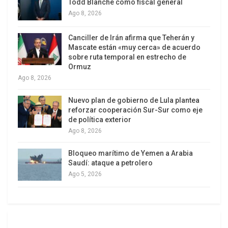
Todd Blanche como fiscal general
Ago 8, 2026
Canciller de Irán afirma que Teherán y
Mascate están «muy cerca» de acuerdo
sobre ruta temporal en estrecho de
Ormuz
Ago 8, 2026
Nuevo plan de gobierno de Lula plantea
A nivel mundial, EE.UU. se ha declarado por
reforzar cooperación Sur-Sur como eje
encima de la ley, como si ya hubiera completado
de política exterior
Ago 8, 2026
la conquista del mundo. Miles de tropas
estadounidenses se hallan en suelo sirio, para
Bloqueo marítimo de Yemen a Arabia
armar, entrenar y proteger a los yihadistas
Saudí: ataque a petrolero
musulmanes que actúan como soldados rasos
Ago 5, 2026
del imperialismo estadounidense en la región.
Washington no tiene planes de retirarse, incluso
después de que Dáesh, la supuesta razón de la