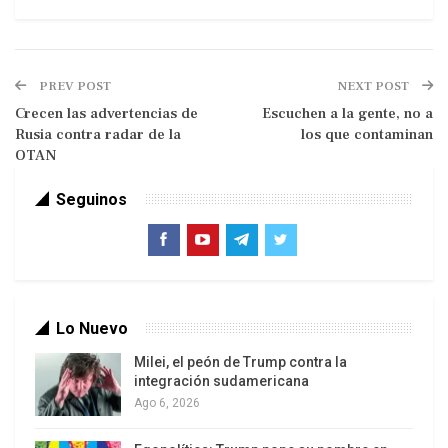
PREV POST
NEXT POST
Crecen las advertencias de
Escuchen a la gente, no a
Rusia contra radar de la
los que contaminan
OTAN
Larissa Costas Manaure – Patria Grande
Seguinos
Los trending topics de Twitter, o TTs, son en
teoría los temas más posicionados en el debate
de la red social. En la práctica eso no es tan real.
Recientemente con las manifestaciones de los
Lo Nuevo
Ocupas en varias ciudades de Estados Unidos se
Milei, el peón de Trump contra la
ha demostrado que Twitter censura temas, pero
integración sudamericana
se ha logrado descubrir un dato mucho más
Ago 6, 2026
interesante: los administradores de la red social