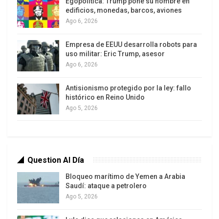
Egopolítica: Trump pone su nombre en
promueven temas, en algunos casos admiten que
edificios, monedas, barcos, aviones
es un promocionado por Twitter y, en otros casos,
Ago 6, 2026
no.
Empresa de EEUU desarrolla robots para
Trending topics no siempre son los temas de lo
uso militar: Eric Trump, asesor
que más se está tuteando. Eso abre la posibilidad
Ago 6, 2026
a que Twitter determine política e
Antisionismo protegido por la ley: fallo
ideológicamente la conversación en el
histórico en Reino Unido
microblogging.
Ago 5, 2026
Se supone que, para que un tema se convierta en
tendencia debe cumplir ciertos criterios como
lenguaje, popularidad, total de tweets y total de
Question Al Día
usuarios, pero sobre todo que sea un tema nuevo
Bloqueo marítimo de Yemen a Arabia
o que sea un tema popular anterior dentro de un
Saudí: ataque a petrolero
nuevo grupo de usuarios.
Ago 5, 2026
Según éstos parámetros la etiqueta