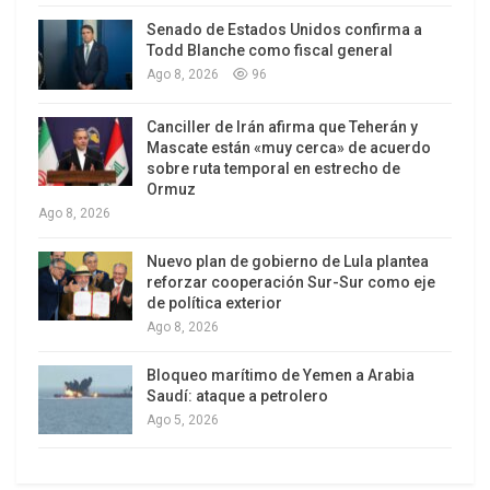
comprando deuda de países amenazados,
Senado de Estados Unidos confirma a
expresó: «Eso lo prohíben los tratados».
Todd Blanche como fiscal general
Ago 8, 2026
96
La calificadora Fitch evalúa recortar la nota AAA
de la deuda del Banco Europeo de Inversiones
Canciller de Irán afirma que Teherán y
(BIE). Anunció que colocó la nota «bajo vigilancia»,
Mascate están «muy cerca» de acuerdo
sobre ruta temporal en estrecho de
luego de haber puesto el viernes en la misma
Ormuz
situación las obligaciones de seis países de la
Ago 8, 2026
zona: España, Italia, Bélgica, Eslovenia, Chipre e
Irlanda.
Nuevo plan de gobierno de Lula plantea
reforzar cooperación Sur-Sur como eje
de política exterior
Una caída de la calificación de España, uno de los
Ago 8, 2026
mayores accionistas del BIE, con 9.7 por ciento de
capital accesible, tendría el impacto más fuerte,
Bloqueo marítimo de Yemen a Arabia
Saudí: ataque a petrolero
señaló Fitch. Las calificadoras Standard and
Ago 5, 2026
Poor’s y Moody’s degradaron la nota de la región
española de Valencia, a causa de sus crecientes
dificultades para financiarse, en momentos en