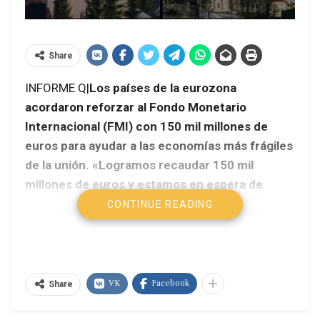
Share
INFORME Q|
Los países de la eurozona
acordaron reforzar al Fondo Monetario
Internacional (FMI) con 150 mil millones de
euros para ayudar a las economías más frágiles
de la unión. «Logramos recaudar 150 mil
millones de euros y estamos en espera de
otros 50 mil millones que podrían ser
CONTINUE READING
otorgados por otros países», aseguró un
diplomático al final de una teleconferencia de
ministros.
VK
Facebook
Share