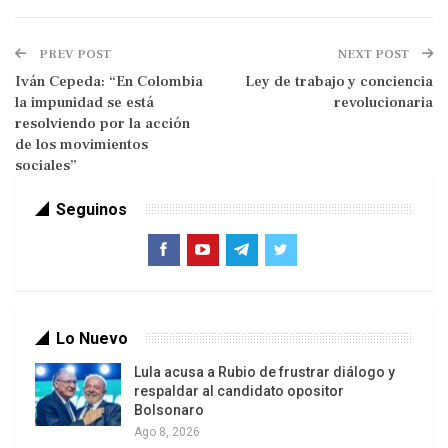
PREV POST
NEXT POST
Iván Cepeda: “En Colombia
Ley de trabajo y conciencia
la impunidad se está
revolucionaria
resolviendo por la acción
de los movimientos
Reino Unido se desmarcó de la iniciativa para,
sociales”
según lo establecido en la cumbre de la Unión
Seguinos
Europea (UE) de este mes, entregar 200 mil
millones al FMI, informó la agencia de noticias
británica PA tras la teleconferencia.
El ministro de Finanzas británico, George Osborne,
logró que dicha aportación no aparezca más en la
Lo Nuevo
declaración sobre la teleconferencia, indicó la
Lula acusa a Rubio de frustrar diálogo y
agencia antes de difundir el documento. Se trata
respaldar al candidato opositor
Bolsonaro
del segundo no de Reino Unido después de que
Ago 8, 2026
bloqueó la reforma al tratado de la UE.