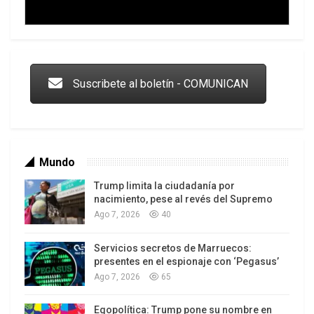
Trump y las drogas: la viga en los propios ojos
Suscribete al boletín - COMUNICAN
Mundo
Trump limita la ciudadanía por
nacimiento, pese al revés del Supremo
Ago 7, 2026
40
Servicios secretos de Marruecos:
Los latinos le van dando la espalda a Trump
presentes en el espionaje con ‘Pegasus’
Ago 7, 2026
65
Egopolítica: Trump pone su nombre en