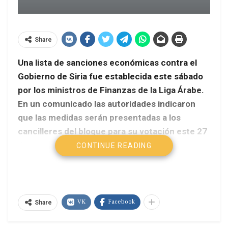
Share
Una lista de sanciones económicas contra el
Gobierno de Siria fue establecida este sábado
por los ministros de Finanzas de la Liga Árabe.
En un comunicado las autoridades indicaron
que las medidas serán presentadas a los
cancilleres del bloque para su votación este 27
de noviembre.
CONTINUE READING
Telesur
Entre las medidas está la prohibición a las
VK
Facebook
autoridades sirias para que ingresen a los países
Share
árabes y el congelamiento de los haberes del