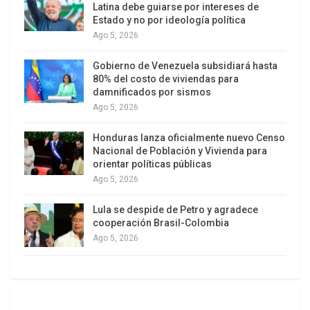
Latina debe guiarse por intereses de
algunas zonas de la nación.
Estado y no por ideología política
Ago 5, 2026
El Gobierno sirio ha detenido a cabecillas y
miembros de los grupos terroristas provenientes
Gobierno de Venezuela subsidiará hasta
80% del costo de viviendas para
de Turquía, Líbano y Jordania, que tenían el
damnificados por sismos
objetivo de desestabilizar y generar caos en la
Ago 5, 2026
nación, según lo desprenden las investigaciones
Honduras lanza oficialmente nuevo Censo
del Ejecutivo de Al Assad.
Nacional de Población y Vivienda para
orientar políticas públicas
Ago 5, 2026
Lula se despide de Petro y agradece
cooperación Brasil-Colombia
Ago 5, 2026