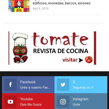
edificios, monedas, barcos, aviones
Ago 6, 2026
Facebook
X
Unite a nuestro Facebook
Seguinos en X
Youtube
Instagram
Dale Me Gusta
Unite