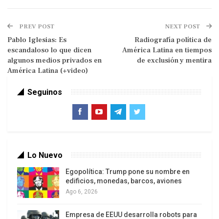
presidentes fue realizada (parodia constitucional
mediante) por el poder legislativo en combinación
PREV POST
NEXT POST
más o menos fuerte con los poderes judicial y
Pablo Iglesias: Es
Radiografía política de
escandaloso lo que dicen
América Latina en tiempos
mediático. En Brasil la Presidencia pasó a ser
algunos medios privados en
de exclusión y mentira
ejercida por el vicepresidente Temer (ungido por
América Latina (+video)
un golpe parlamentario), cuyo nivel de aceptación
popular, según diversas encuestas, rondaría
Seguinos
apenas el 3 % de los ciudadanos. En Paraguay
ocurrió lo mismo, y el presidente destituido fue
remplazado por el vicepresidente a través de un
procedimiento parlamentario exprés y luego
Lo Nuevo
fueron realizadas elecciones presidenciales que
consagraron a Horacio Cartes un personaje de
Egopolítica: Trump pone su nombre en
edificios, monedas, barcos, aviones
ultraderecha claramente vinculado al narcotráfico.
Ago 6, 2026
Empresa de EEUU desarrolla robots para