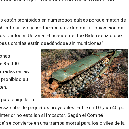
mbas están prohibidos en numerosos países porque matan de
ibido su uso y producción en virtud de la Convención de
os Unidos ni Ucrania. El presidente Joe Biden señaló que
tropas ucranias están quedándose sin municiones”.
iones
de 85.000
rmadas en las
 prohibido su
ten.
para aniquilar a
mensa nube de pequeños proyectiles. Entre un 10 y un 40 por
nterior no estallan al impactar. Según el Comité
da’ se convierte en una trampa mortal para los civiles de la