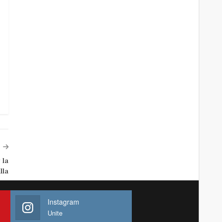
 la
lla
Instagram
Unite