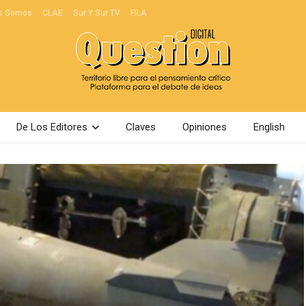
s Somos
CLAE
Sur Y Sur TV
FILA
De Los Editores
Claves
Opiniones
English