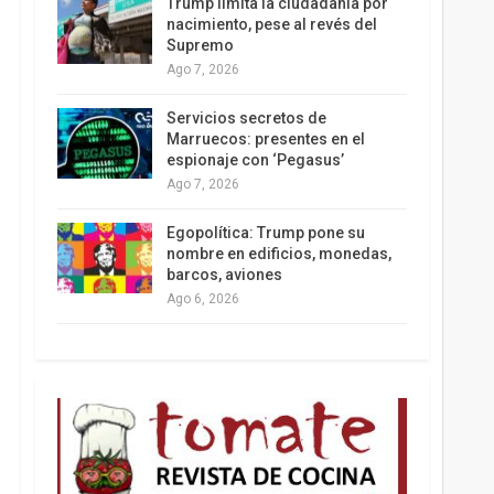
Trump limita la ciudadanía por
nacimiento, pese al revés del
Supremo
Ago 7, 2026
Los latinos le van dando la espalda a Trump
Servicios secretos de
Marruecos: presentes en el
espionaje con ‘Pegasus’
Ago 7, 2026
Egopolítica: Trump pone su
nombre en edificios, monedas,
barcos, aviones
Ago 6, 2026