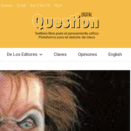
s Somos
CLAE
Sur Y Sur TV
FILA
De Los Editores
Claves
Opiniones
English