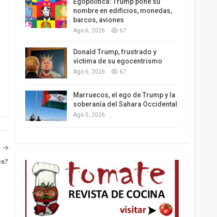
Egopolítica: Trump pone su
nombre en edificios, monedas,
barcos, aviones
Ago 6, 2026
67
Los latinos le van dando la espalda a Trump
Donald Trump, frustrado y
víctima de su egocentrismo
Ago 6, 2026
67
Marruecos, el ego de Trump y la
soberanía del Sahara Occidental
Ago 5, 2026
es?