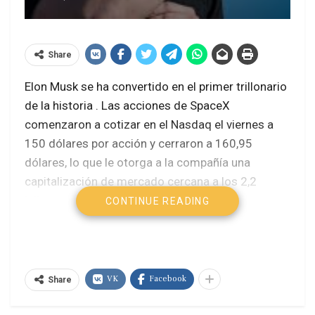
Share
Elon Musk se ha convertido en el
primer trillonario
de la historia
. Las acciones de SpaceX
comenzaron a cotizar en el Nasdaq el viernes a
150 dólares por acción y cerraron a 160,95
dólares, lo que le otorga a la compañía una
capitalización de mercado cercana a los
2,2
billones de dólares
.
Forbes
estima que el
CONTINUE READING
patrimonio neto de Musk asciende ahora
a 1,1
billones de dólares
al cierre de la sesión del
viernes, frente a los 982.000 millones de dólares
del jueves, cuando SpaceX fijó el precio de su
VK
Facebook
Share
salida a bolsa en 135 dólares por acción.