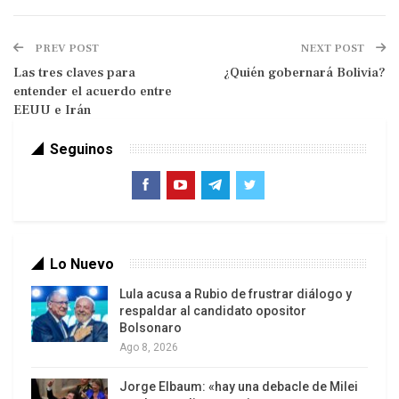
Según los cálculos
de Forbes
, el precio de salida
a bolsa incrementó la fortuna de Musk en
188 mil
PREV POST
NEXT POST
millones de dólares en un solo día.
Durante la
Las tres claves para
¿Quién gobernará Bolivia?
sesión bursátil del viernes, las acciones de
entender el acuerdo entre
EEUU e Irán
SpaceX alcanzaron un máximo de 176,52 dólares
por acción, lo que elevó temporalmente el
Seguinos
patrimonio neto de Musk a la
cifra récord de 1,2
billones de dólares.
Lo Nuevo
Lula acusa a Rubio de frustrar diálogo y
respaldar al candidato opositor
Bolsonaro
Ago 8, 2026
¿Qué tan rico es Elon Musk?
Jorge Elbaum: «hay una debacle de Milei