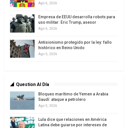
Ago 6, 2026
Empresa de EEUU desarrolla robots para
uso militar: Eric Trump, asesor
Ago 6, 2026
«Siempre se ha dicho que quien domine la
inteligencia artificial dominará el mundo», de
Antisionismo protegido por la ley: fallo
manera que «si tienes tecnología capaz de
histórico en Reino Unido
Ago 5, 2026
detectar vulnerabilidades que otras no hacen, al
abrirla para que la utilicen tus enemigos, entiendo
que el Gobierno de Estados Unidos piense que es
una cuestión de seguridad nacional», aclara. De
Question Al Día
todos modos, insiste en que se trataría más de
lanzar un mensaje que de restringir realmente
Bloqueo marítimo de Yemen a Arabia
Saudí: ataque a petrolero
este acceso.
Ago 5, 2026
El potencial de las herramientas de
Anthropic
Lula dice que relaciones en América
Latina debe guiarse por intereses de