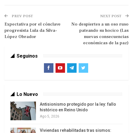
precedentes históricos. En tan sólo un par de días,
las potencias europeas se han movido
PREV POST
NEXT POST
radicalmente: desde oponerse a, literalmente,
Expectativa por el cónclave
No despiertes a un oso ruso
aislar a los bancos más importantes del país del
progresista Lula da Silva-
pateando su hocico (Las
sistema de pagos internacionales hasta imponer
López Obrador
nuevas consecuencias
sanciones al Banco Central de Rusia a fin de
económicas de la paz)
congelar sus activos y evitar que las reservas
Seguinos
internacionales (el país tiene 630.000 millones en
el exterior, las estimaciones dicen que cerca del
30 % están en Alemania y Francia) se utilicen para
eludir las sanciones.
Lo Nuevo
Antisionismo protegido por la ley: fallo
histórico en Reino Unido
Ago 5, 2026
Viviendas rehabilitadas tras sismos: