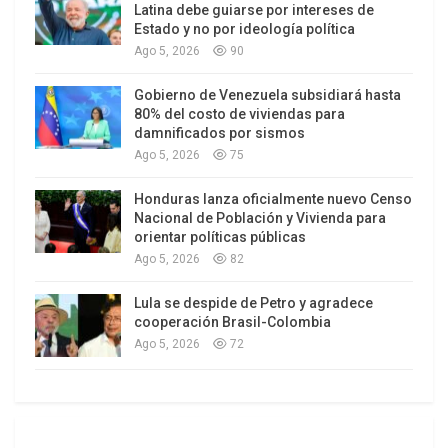
Latina debe guiarse por intereses de
interna en un sistema autárquico y utilizarlo como
Estado y no por ideología política
elemento de negociación con sus enemigos. Ello
Ago 5, 2026
90
dañaría considerablemente las economías de dos
Gobierno de Venezuela subsidiará hasta
actores clave en la Eurozona (Italia y Alemania),
80% del costo de viviendas para
ampliamente dependientes de sus reservas, lo
damnificados por sismos
Ago 5, 2026
75
cual explica el anuncio alemán de que construirá
dos nuevas terminales de gas licuado para reducir
Honduras lanza oficialmente nuevo Censo
su dependencia.
Nacional de Población y Vivienda para
orientar políticas públicas
Sin embargo, fuera de la intensa propaganda
Ago 5, 2026
82
occidental, está por ver si las acciones de
Lula se despide de Petro y agradece
Estados Unidos y la Unión Europea tendrán éxito o
cooperación Brasil-Colombia
si, por el contrario, promoverán la búsqueda de
Ago 5, 2026
72
una mayor autonomía rusa, un contacto aún más
estrecho con sus aliados euroasiáticos y la
alineación geoeconómica con China, quien está
extrayendo valiosas lecciones de este conflicto