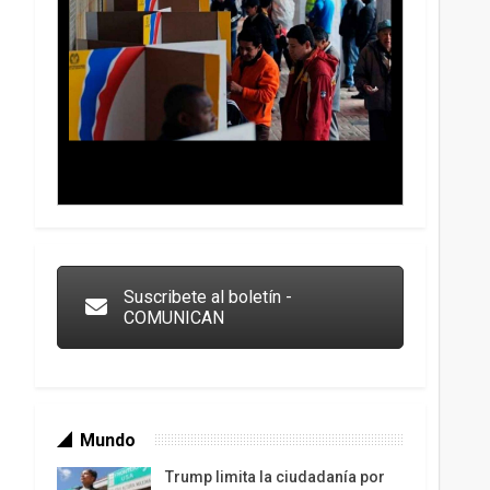
Trump y las drogas: la viga en los propios ojos
Suscribete al boletín -
COMUNICAN
Mundo
Trump limita la ciudadanía por