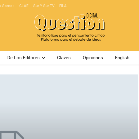
s Somos
CLAE
Sur Y Sur TV
FILA
De Los Editores
Claves
Opiniones
English